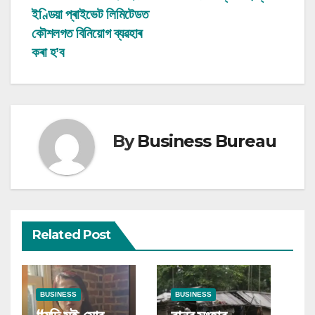
navigation
ইণ্ডিয়া প্ৰাইভেট লিমিটেডত
কৌশলগত বিনিয়োগ ব্যৱহাৰ
কৰা হ’ব
By
Business Bureau
Related Post
BUSINESS
BUSINESS