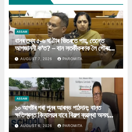
ASSAM
বানৰ তথ্য ৫-৬ ঘণ্টাৰ ভিতৰতে পায়, তেন্তে
আগজাননী ক’ত? – বান সতৰ্কীকৰণক লৈ গৌৰৱ
গগৈৰ প্ৰশ্ন
AUGUST 7, 2026
PAROMITA
ASSAM
১০ আগষ্টৰ পৰা পুনৰ আৰম্ভ পাঠদান; বানত
ক্ষতিগ্ৰস্ত বিদ্যালয়ৰ বাবে বিকল্প ব্যৱস্থা অসম
চৰকাৰৰ
AUGUST 6, 2026
PAROMITA