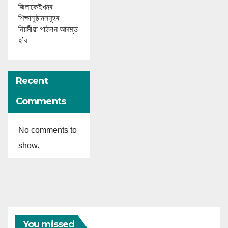
জিলাকেইখনৰ
শিক্ষানুষ্ঠানসমূহৰ
নিয়মীয়া পাঠদান আৰম্ভ
হ’ব
Recent
Comments
No comments to
show.
You missed