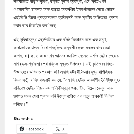
সংযোজিত গাড়ীৰ সুবিধা, উন্নত সুৰক্ষা ব্যৱস্থা, এটা দ্বৈত-পেন
পেনোৰামিক চানৰুফ আৰু বহুতো আকৰ্ষণীয় ইনকৰ্পৰেচনৰ সৈতে হেক্টৰে
এছইউভি বিচৰা গ্ৰাহকসকলক ব্যতিক্ৰমী আৰু স্বকীয় অভিজ্ঞতা প্ৰদান
কৰাৰ বাবে ডিজাইন কৰা হৈছে।
এই সুবিধাসমৃদ্ধ এছইউভিয়ে এক বলিষ্ঠ ডিজাইন আৰু এক মসৃণ,
আৰামদায়ক যাত্ৰা বিচৰা প্ৰযুক্তি-অনুৰাগী ক্ৰেতাসকলৰ বাবে সেৱা
আগবঢ়ায়। ৫, ৬ আৰু ৭খন আসনৰ কনফিগাৰেচনত এমজি হেক্টৰ ১৩.৯৯
লাখ (এক্স-শ্ব’ৰুম)ৰ প্ৰাৰম্ভিক মূল্যত উপলব্ধ। এই কৃতিত্বৰ বিষয়ে
উৎসাহেৰে অভিমত প্ৰকাশ কৰি এমজি মটৰ ইণ্ডিয়াৰ মুখ্য বাণিজ্যিক
বিষয়া সতীন্দৰ সিং বাজৱাই কয় যে, “এম জি হেক্টৰৰ আকৰ্ষণীয় বৈশিষ্ট্যসমূহৰ
বাহিৰেও হেক্টৰে নিজৰ কম মালিকীস্বত্ব খৰচ, উচ্চ ৰিচেল ভেল্যু আৰু
গুণগত মানৰ সেৱা প্ৰদান কৰি উদ্যোগটোত এক নতুন মাপকাঠী নিৰ্ধাৰণ
কৰিছে।”
Share this:
Facebook
X