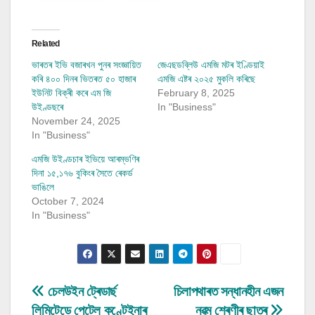
Related
ভাৰতৰ ইভি বজাৰখন পুনৰ সংজ্ঞায়িত
জেএছডব্লিউ এমজি মটৰ ইণ্ডিয়াই
কৰি ৪০০ দিনৰ ভিতৰত ৫০ হাজাৰ
এমজি এষ্টৰ ২০২৫ মুকলি কৰিছে
ইউনিট বিক্ৰী কৰে এম জি
February 8, 2025
উইণ্ডছৰে
In "Business"
November 24, 2025
In "Business"
এমজি উইণ্ডচাৰ ইভিয়ে আৰম্ভণিৰ
দিনা ১৫,১৭৬ বুকিংৰ সৈতে ৰেকৰ্ড
ভাঙিলে
October 7, 2024
In "Business"
Post
চেলউইন ট্ৰেডাৰ্ছ
চিলাপথাৰত সন্ধানহীন এজন
লিমিটেডে পেটেল কণ্টেইনাৰ
নৱম শ্ৰেণীৰ ছাত্ৰ