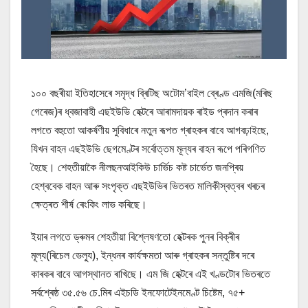
১০০ বছৰীয়া ইতিহাসেৰে সমৃদ্ধ ব্ৰিটিছ অটোম’বাইল ব্ৰেণ্ড এমজি(মৰিছ
গেৰেজ)ৰ ধ্বজাবাহী এছইউভি হেক্টৰে আৰামদায়ক ৰাইড প্ৰদান কৰাৰ
লগতে বহুতো আকৰ্ষণীয় সুবিধাৰে নতুন ৰূপত গ্ৰাহকৰ বাবে আগবঢ়াইছে,
যিখন বাহন এছইউভি ছেগমেণ্টৰ সৰ্বোত্তম মূল্যৰ বাহন ৰূপে পৰিগণিত
হৈছে। শেহতীয়াকৈ নীলছনআইকিউ চাৰ্ভিচ কষ্ট চাৰ্ভেত জনপ্ৰিয়
হেশ্ববেক বাহন আৰু সংপৃক্ত এছইউভিৰ ভিতৰত মালিকীস্বত্বৰ খৰচৰ
ক্ষেত্ৰত শীৰ্ষ ৰেংকিং লাভ কৰিছে।
ইয়াৰ লগতে ড্ৰুমৰ শেহতীয়া বিশ্লেষণতো হেক্টৰক পুনৰ বিক্ৰীৰ
মূল্য(ৰিচেল ভেল্যু), ইন্ধনৰ কাৰ্যক্ষমতা আৰু গ্ৰাহকৰ সন্তুষ্টিৰ দৰে
কাৰকৰ বাবে আগস্থানত ৰাখিছে। এম জি হেক্টৰে এই খণ্ডটোৰ ভিতৰতে
সৰ্বশ্ৰেষ্ঠ ৩৫.৫৬ চে.মিৰ এইচডি ইনফোটেইনমেণ্ট চিষ্টেম, ৭৫+