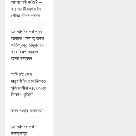
আগজাননী ক’ত? –
বান সতৰ্কীকৰণক লৈ
গৌৰৱ গগৈৰ প্ৰশ্ন
১০ আগষ্টৰ পৰা পুনৰ
আৰম্ভ পাঠদান; বানত
ক্ষতিগ্ৰস্ত বিদ্যালয়ৰ
বাবে বিকল্প ব্যৱস্থা
অসম চৰকাৰৰ
“যদি মই মোৰ
মানুহখিনিৰ বাবে ভিক্ষাও
খুজিবলগীয়া হয়, তেন্তে
ভিক্ষাও খুজিম”
বানৰ সংহাৰ অব্যাহত
১০ আগষ্টৰ পৰা
বানাক্ৰান্ত