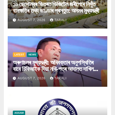
১০ ছেপ্টেম্বৰ ভিতৰত ডিজিটেল জৰীপেৰে নিখুঁত
বানক্ষতিৰ তথ্য ভাণ্ডাৰ প্ৰস্তুত: অসমৰ মুখ্যমন্ত্ৰী
AUGUST 7, 2026
TARALI
LATEST
NEWS
অৰুণাচলৰ মুখ্যমন্ত্ৰী: অধিবক্তাৰ অনুপস্থিতিৰ
বাবে চিবিআইক দিয়া নথি-পত্ৰ আদালত দাখিল
কৰিব পৰা নগ’ল
AUGUST 7, 2026
TARALI
ASSAM