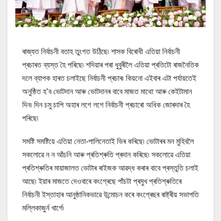
ৰাজ্যত নিৰ্বাচনী বতাহ তুংগত উঠিছে৷ শাসক বিৰোধী এতিয়া নিৰ্বাচনী
প্ৰচাৰত ব্যস্ত হৈ পৰিছে৷ শদিয়াৰ পৰা ধুবুৰীলৈ এতিয়া প্ৰতিটো ৰাজনৈতিক
দলে ব্যাপক হাৰত চলাইছে নিৰ্বাচনী প্ৰচাৰ৷ কিয়নো এইবাৰ এটা পৰ্যায়তেই
অনুষ্ঠিত হ’ব ভোটদান আৰু ভোটদানৰ বাবে মাজত মাথো আৰু কেইটামান
দিন৷ দিন চমু চাপি অহাৰ লগে লগে নিৰ্বাচনী প্ৰচাৰো অধিক জোৰদাৰ হৈ
পৰিছে৷
সমষ্টি সমষ্টিয়ে এতিয়া নেতা-পালিনেতাই ভিৰ কৰিছে৷ ভোটাৰৰ মন মুহিবলৈ
সকলোৱে ন ন আঁচনি আৰু প্ৰতিশ্ৰুতি প্ৰদান কৰিছে৷ সকলোৱে এতিয়া
প্ৰতিশ্ৰুতিৰ মায়াজালত ভোটাৰ ৰাইজক আৱদ্ধ কৰাৰ বাবে প্ৰস্তুতি চলাই
আছে৷ ইয়াৰ মাজতে দেওবাৰে কংগ্ৰেছে পাঁচটা প্ৰমুখ প্ৰতিশ্ৰুতিৰে
নিৰ্বাচনী ইস্তাহাৰ আনুষ্ঠানিকভাৱে উন্মোচন কৰে কংগ্ৰেছৰ ৰাষ্ট্ৰীয় সভাপতি
মল্লিকাজুৰ্ন খাৰ্গে৷