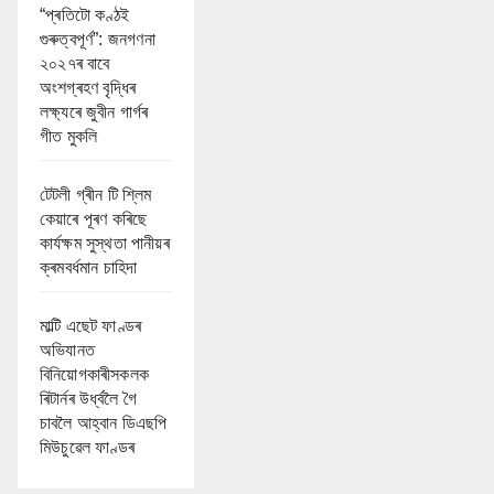
“প্ৰতিটো কণ্ঠই
গুৰুত্বপূৰ্ণ”: জনগণনা
২০২৭ৰ বাবে
অংশগ্ৰহণ বৃদ্ধিৰ
লক্ষ্যৰে জুবীন গাৰ্গৰ
গীত মুকলি
টেটলী গ্ৰীন টি শ্লিম
কেয়াৰে পূৰণ কৰিছে
কাৰ্যক্ষম সুস্থতা পানীয়ৰ
ক্ৰমবৰ্ধমান চাহিদা
মাল্টি এছেট ফাণ্ডৰ
অভিযানত
বিনিয়োগকাৰীসকলক
ৰিটাৰ্নৰ উৰ্ধ্বলৈ গৈ
চাবলৈ আহ্বান ডিএছপি
মিউচুৱেল ফাণ্ডৰ