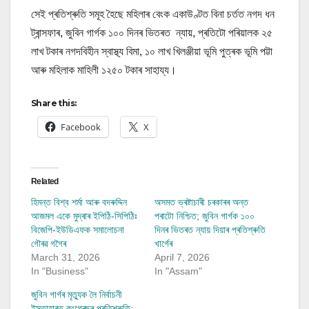
সেই প্ৰতিশ্ৰুতি সমূহ হৈছে মহিলাৰ বেংক একাউণ্টত বিনা চৰ্তত নগদ ধন
ট্ৰান্সফাৰ, জুবিন গাৰ্গক ১০০ দিনৰ ভিতৰত ন্যায়, প্ৰতিটো পৰিয়ালক ২৫
লাখ টকাৰ নগদবিহীন স্বাস্থ্য বিমা, ১০ লাখ খিলঞ্জীয়া ভূমি পুত্ৰক ভূমি পট্টা
আৰু মহিলাক মাহিলী ১২৫০ টকাৰ সাহায্য।
Share this:
Facebook
X
Related
হিমন্ত বিশ্ব শৰ্মা আৰু বদৰুদ্দিন
অসমত ভ্ৰষ্টাচাৰী চৰকাৰৰ অন্ত
আজমল একে মুদ্ৰাৰ ইপিঠি-সিপিঠিঃ
পৰাটো নিশ্চিত; জুবিন গাৰ্গক ১০০
বিজেপি-ইউডিএফক সমালোচনা
দিনৰ ভিতৰত ন্যায় দিয়াৰ প্ৰতিশ্ৰুতি
গৌৰৱ গগৈৰ
খাৰ্গেৰ
March 31, 2026
April 7, 2026
In "Business"
In "Assam"
জুবিন গাৰ্গৰ মৃত্যুক লৈ নিৰ্বাচনী
ইস্তাহাৰত কংগ্ৰেছৰ প্ৰতিশ্ৰুতি;