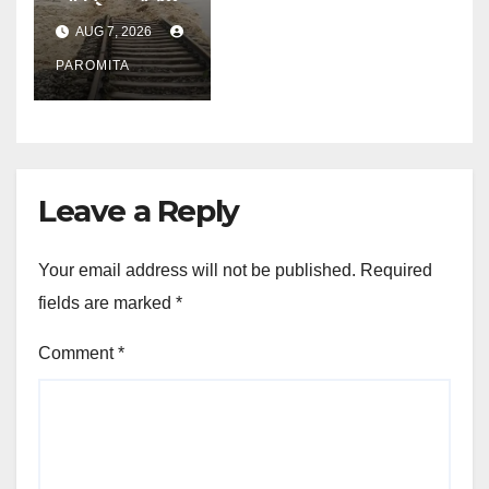
অসমৰ ৰে’ল
AUG 7, 2026
যোগাযোগ;
সুৰক্ষাৰ বাবে
PAROMITA
প্ৰথমে কেৱল
ডিজেল ইঞ্জিনেৰে
চলিব ৰে’ল
Leave a Reply
Your email address will not be published.
Required
fields are marked
*
Comment
*