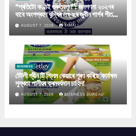
“প্ৰতিটো কণ্ঠই গুৰুত্বপূৰ্ণ”: জনগণনা ২০২৭ৰ
বাবে অংশগ্ৰহণ বৃদ্ধিৰ লক্ষ্যৰে জুবীন গাৰ্গৰ গীত
মুকলি
AUGUST 7, 2026
TARALI
BUSINESS
টেটলী গ্ৰীন টি শ্লিম কেয়াৰে পূৰণ কৰিছে কাৰ্যক্ষম
সুস্থতা পানীয়ৰ ক্ৰমবৰ্ধমান চাহিদা
AUGUST 7, 2026
BUSINESS BUREAU