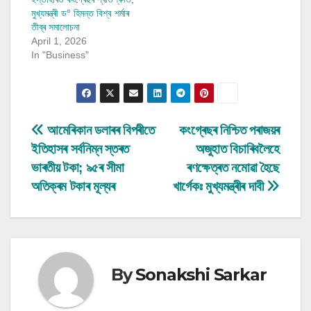
মুখ্যমন্ত্ৰী ড° হিমন্ত বিশ্ব শৰ্মাৰ
তীব্ৰ সমালোচনা
April 1, 2026
In "Business"
Post
আমেৰিকান ডলাৰৰ বিপৰীতে
কংগ্ৰেছৰ নিশ্চিত পৰাজয়ৰ
ইতিহাসৰ সৰ্বনিম্ন স্তৰত
অজুহাত বিচাৰিবলৈহে
navigation
ভাৰতীয় টকা; ৯৫ৰ সীমা
ৰণক্ষেত্ৰত নমোৱা হৈছে
অতিক্ৰম টকাৰ মূল্যৰ
খাৰ্গেকঃ মুখ্যমন্ত্ৰীৰ দাবী
By
Sonakshi Sarkar