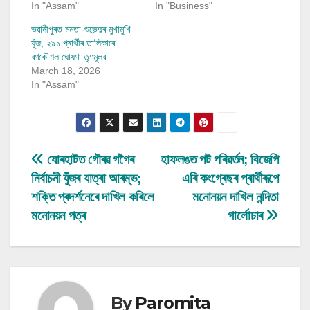
In "Assam"
In "Business"
ভৱানীপুৰত মমতা-শুভেন্দুৰ মুখামুখি
যুঁজ; ২৯১ প্ৰাৰ্থীৰ তালিকাৰে
ৰণকৌশল ঘোষণা তৃণমূলৰ
March 18, 2026
In "Assam"
Post
যোৰহাটত গৌৰৱ গগৈৰ
হাফলঙত পট পৰিৱৰ্তন; বিজেপি
নিৰ্বাচনী যুঁজৰ যাত্ৰা আৰম্ভ;
এৰি কংগ্ৰেছৰ প্ৰাৰ্থীৰূপে
navigation
শক্তি প্ৰদৰ্শনেৰে দাখিল কৰিলে
মনোনয়ন দাখিল নন্দিতা
মনোনয়ন পত্ৰ
গাৰ্লোচাৰ
By
Paromita