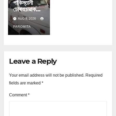
পাকিস্তানী
চোৰাংচোৱাক
ভাৰতৰ গোপন
AUG 8, 2026
প্ৰতিৰক্ষা তথ্য
যোগান; গ্ৰেপ্তাৰ
PAROMITA
বায়ুসেনাৰ উইং
কামাণ্ডাৰ
Leave a Reply
Your email address will not be published.
Required
fields are marked
*
Comment
*