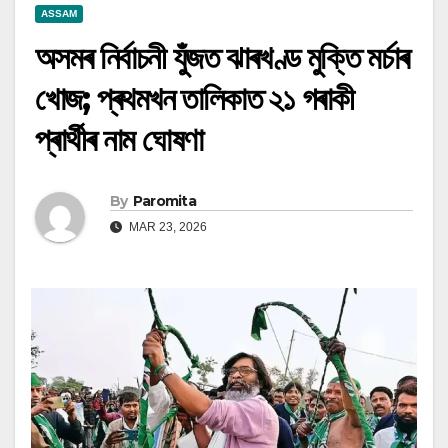
ASSAM
অসমৰ নিৰ্বাচনী যুঁজত ঝাৰখণ্ড মুক্তি মৰ্চাৰ
খোজ; প্ৰথমখন তালিকাত ২১ গৰাকী
প্ৰাৰ্থীৰ নাম ঘোষণা
By
Paromita
MAR 23, 2026