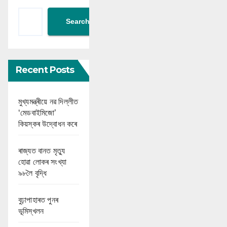
Search
Recent Posts
মুখ্যমন্ত্ৰীয়ে নৱ দিল্লীত
‘মেডবাইমিজো’
কিয়স্কৰ উদ্বোধন কৰে
ৰাজ্যত বানত মৃত্যু
হোৱা লোকৰ সংখ্যা
৯৮লৈ বৃদ্ধি
বুঢ়াপাহাৰত পুনৰ
ভূমিস্খলন