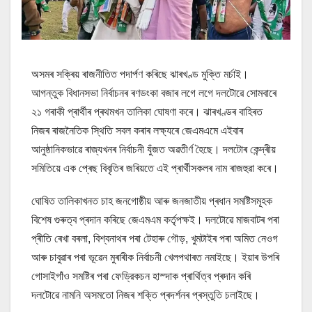
অসমৰ সক্ৰিয় ৰাজনীতিত পদাৰ্পণ কৰিছে ঝাৰখণ্ড মুক্তি মৰ্চাই।
আগন্তুক বিধানসভা নিৰ্বাচনৰ ৰণডংকা বজাৰ লগে লগে দলটোৱে সোমবাৰে
২১ গৰাকী প্ৰাৰ্থীৰ প্ৰথমখন তালিকা ঘোষণা কৰে। ঝাৰখণ্ডৰ বাহিৰত
নিজৰ ৰাজনৈতিক স্থিতি সবল কৰাৰ লক্ষ্যৰে জেএমএমে এইবাৰ
আনুষ্ঠানিকভাৱে ৰাজ্যখনৰ নিৰ্বাচনী যুঁজত অৱতীৰ্ণ হৈছে। দলটোৰ কেন্দ্ৰীয়
সমিতিয়ে এক প্ৰেছ বিবৃতিৰ জৰিয়তে এই প্ৰাৰ্থীসকলৰ নাম ৰাজহুৱা কৰে।
ঘোষিত তালিকাখনত চাহ জনগোষ্ঠীয় আৰু জনজাতীয় প্ৰধান সমষ্টিসমূহক
বিশেষ গুৰুত্ব প্ৰদান কৰিছে জেএমএম কৰ্তৃপক্ষই। দলটোৱে মাজবাটৰ পৰা
প্ৰীতি ৰেখা বৰলা, বিশ্বনাথৰ পৰা টেহাৰু গৌড়, খুমটাইৰ পৰা অমিত নেওগ
আৰু চাবুৱাৰ পৰা ভূৱেন মুৰাৰীক নিৰ্বাচনী খেলপথাৰত নমাইছে। ইয়াৰ উপৰি
গোসাইগাঁও সমষ্টিৰ পৰা ফেড্রিকচন হাস্দাক প্ৰাৰ্থিত্ব প্ৰদান কৰি
দলটোৱে নামনি অসমতো নিজৰ শক্তি প্ৰদৰ্শনৰ প্ৰস্তুতি চলাইছে।