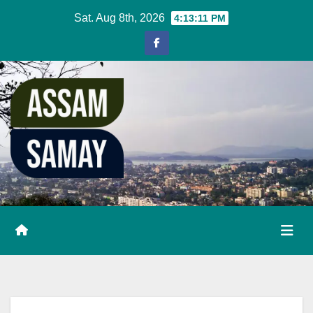
Skip
Sat. Aug 8th, 2026
4:13:12 PM
to
content