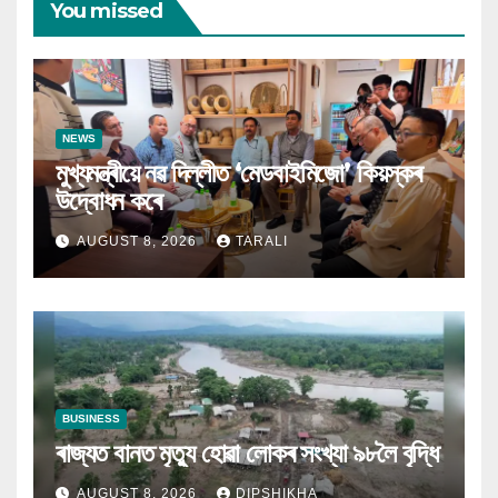
You missed
NEWS
মুখ্যমন্ত্ৰীয়ে নৱ দিল্লীত ‘মেডবাইমিজো’ কিয়স্কৰ
উদ্বোধন কৰে
AUGUST 8, 2026
TARALI
BUSINESS
ৰাজ্যত বানত মৃত্যু হোৱা লোকৰ সংখ্যা ৯৮লৈ বৃদ্ধি
AUGUST 8, 2026
DIPSHIKHA