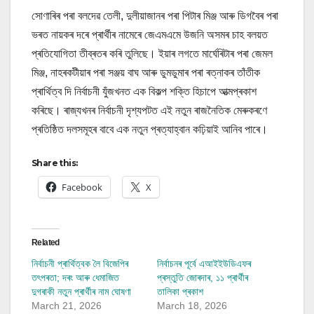
সোণাৰিৰ পৰা বলদেৱ তেলী, দুলীয়াজানৰ পৰা পিটাৰ মিঞ্জ আৰু ডিগবৈৰ পৰা
ভৰত নায়কৰ দৰে প্ৰাৰ্থীৰ নামেৰে জেএমএমে উজনি অসমৰ চাহ বলয়ত
প্ৰতিযোগিতা তীব্ৰতৰ কৰি তুলিছে। ইয়াৰ লগতে মাৰ্ঘেৰিটাৰ পৰা জেমল
মিঞ্জ, নাহৰকটীয়াৰ পৰা সঞ্জয় বাঘ আৰু ডুমডুমাৰ পৰা ৰত্নাকৰ তাঁতীক
প্ৰাৰ্থিত্ব দি নিৰ্বাচনী যুঁজখনত এক বিকল্প শক্তি হিচাপে আত্মপ্ৰকাশ
কৰিছে। ৰাজ্যখনৰ নিৰ্বাচনী দৃশ্যপটত এই নতুন ৰাজনৈতিক মেৰুকৰণে
প্ৰতিষ্ঠিত দলসমূহৰ বাবে এক নতুন প্ৰত্যাহ্বান কঢ়িয়াই আনিব পাৰে।
Share this:
Facebook
X
Related
নিৰ্বাচনী প্ৰাৰ্থিত্বক লৈ বিজেপিৰ
নিৰ্বাচনৰ পূৰ্বে এআইইউডিএফৰ
তৎপৰতা; দৰং আৰু ধেমাজিত
প্ৰস্তুতি জোৰদাৰ, ১১ প্ৰাৰ্থীৰ
দুগৰাকী নতুন প্ৰাৰ্থীৰ নাম ঘোষণা
তালিকা প্ৰকাশ
March 21, 2026
March 18, 2026