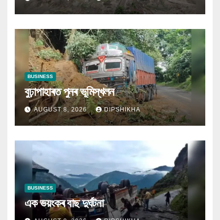
BUSINESS
বুঢ়াপাহাৰত পুনৰ ভূমিস্খলন
AUGUST 8, 2026
DIPSHIKHA
BUSINESS
এক ভয়ংকৰ বাছ দুৰ্ঘটনা