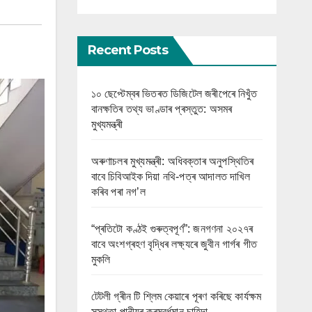
Recent Posts
১০ ছেপ্টেম্বৰ ভিতৰত ডিজিটেল জৰীপেৰে নিখুঁত
বানক্ষতিৰ তথ্য ভাণ্ডাৰ প্ৰস্তুত: অসমৰ
মুখ্যমন্ত্ৰী
অৰুণাচলৰ মুখ্যমন্ত্ৰী: অধিবক্তাৰ অনুপস্থিতিৰ
বাবে চিবিআইক দিয়া নথি-পত্ৰ আদালত দাখিল
কৰিব পৰা নগ’ল
“প্ৰতিটো কণ্ঠই গুৰুত্বপূৰ্ণ”: জনগণনা ২০২৭ৰ
বাবে অংশগ্ৰহণ বৃদ্ধিৰ লক্ষ্যৰে জুবীন গাৰ্গৰ গীত
মুকলি
টেটলী গ্ৰীন টি শ্লিম কেয়াৰে পূৰণ কৰিছে কাৰ্যক্ষম
সুস্থতা পানীয়ৰ ক্ৰমবৰ্ধমান চাহিদা