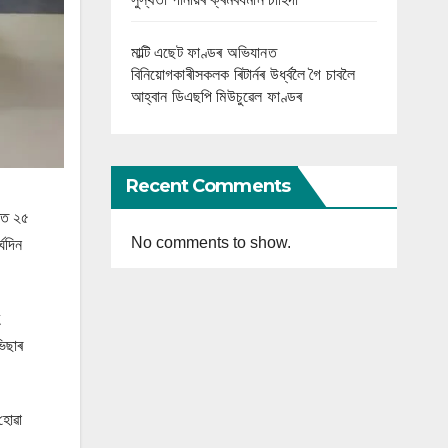
মাল্টি এছেট ফাণ্ডৰ অভিযানত
বিনিয়োগকাৰীসকলক ৰিটাৰ্নৰ উৰ্ধ্বলৈ গৈ চাবলৈ
আহ্বান ডিএছপি মিউচুৱেল ফাণ্ডৰ
Recent Comments
িত ২৫
No comments to show.
ঘদিন
ভিছাৰ
 হোৱা