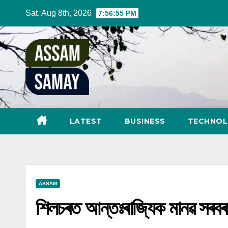
Skip
Sat. Aug 8th, 2026
7:56:56 PM
to
content
LATEST
BUSINESS
TECHNO
ASSAM
শিলচৰত আন্তঃৰাজ্যিক মানৱ সৰবৰ