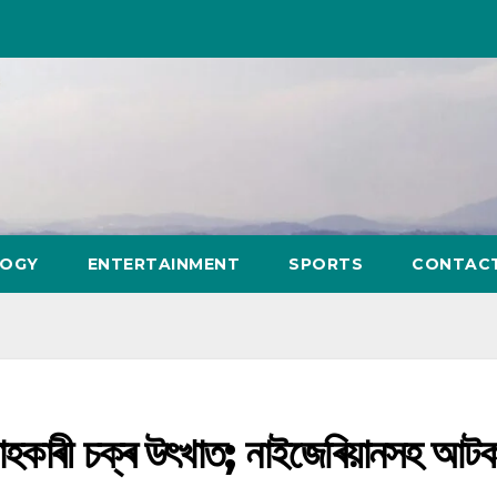
LOGY
ENTERTAINMENT
SPORTS
CONTAC
াহকাৰী চক্ৰ উৎখাত; নাইজেৰিয়ানসহ আট