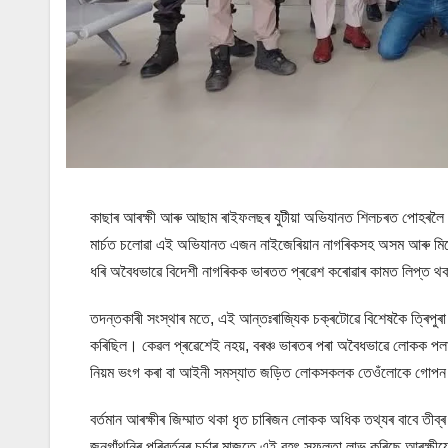
কাছাৰ আৰক্ষী আৰু আছাম ৰাইফলছৰ যুটীয়া অভিযানত শিলচৰত পোহৰলৈ 
মাৰ্চত চলোৱা এই অভিযানত এজন নাইজেৰিয়ান নাগৰিকসহ অসম আৰু মিজো
ধৰি অবৈধভাৱে বিদেশী নাগৰিকক ভাৰতত প্ৰৱেশ কৰোৱাৰ কামত লিপ্ত 
তদন্তকাৰী সংস্থাৰ মতে, এই আন্তঃৰাজ্যিক চক্ৰটোৱে বিশেষকৈ ত্ৰিপু
কৰিছিল। কেৱল প্ৰৱেশেই নহয়, বৰঞ্চ ভাৰতৰ পৰা অবৈধভাৱে লোকক পলাই 
নিয়ম ভংগ কৰা বা আইনী সমস্যাত জড়িত লোকসকলক তেওঁলোকে গোপন 
বৰ্তমান আৰক্ষীৰ জিম্মাত থকা ধৃত চাৰিজন লোকক অধিক তথ্যৰ বাবে তীব্ৰ 
জনগাঁথনিৰ পৰিৱৰ্তনৰ চৰ্চাৰ মাজতে এই বৃহৎ সফলতা লাভ কৰিছে আৰক্ষীয