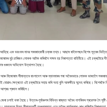
আহিছে এক ভয়ংকৰ মানৱ সৰবৰাহকাৰী চক্ৰৰ তথ্য। আছাম ৰাইফলছৰ বিশেষ সূত্ৰৰ ভিত্ত
ৰামৰ মুঠ চাৰিজন লোকক আটক কৰিবলৈ সক্ষম হয় নিৰাপত্তা বাহিনীয়ে। এই চক্ৰটোৱে দীৰ্
থকাৰ গুৰুতৰ অভিযোগ উত্থাপন হৈছে।
ৰা আৰু মিজোৰাম সীমান্তৰে বাংলাদেশ আৰু ম্যানমাৰৰ পৰা অবৈধভাৱে লোকক ভাৰতলৈ সৰবৰাহ
যোৱাৰ ক্ষেত্ৰতো এই চক্ৰটোৱে সহায় কৰি অহা বুলি আৰক্ষীয়ে সন্দেহ কৰিছে। বিশেষকৈ 
আশ্ৰয় প্ৰদান কৰিছিল।
জেৰা চলাই থকা হৈছে। উত্তৰ-পূৰ্বাঞ্চলৰ বিভিন্ন ৰাজ্যত অবৈধ নাগৰিকৰ প্ৰৱেশক লৈ সৃষ্টি
়ে। আগন্তুক দিনত সীমান্তৱৰ্তী অঞ্চলসমূহত এনে অবৈধ কাৰ্যকলাপ ৰোধ কৰিবলৈ নিৰাপত্তা