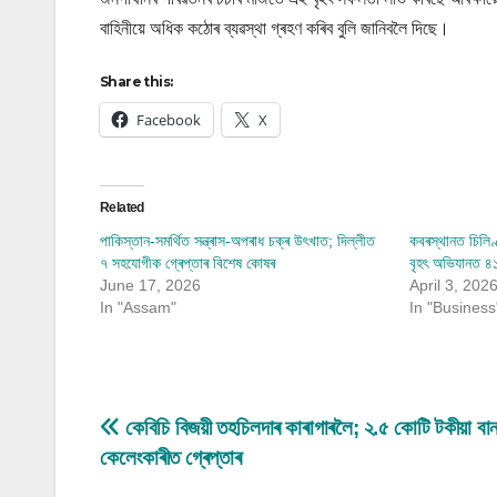
বাহিনীয়ে অধিক কঠোৰ ব্যৱস্থা গ্ৰহণ কৰিব বুলি জানিবলৈ দিছে।
Share this:
Facebook
X
Related
পাকিস্তান-সমৰ্থিত সন্ত্ৰাস-অপৰাধ চক্ৰ উৎখাত; দিল্লীত
কবৰস্থানত চিলিণ্
৭ সহযোগীক গ্ৰেপ্তাৰ বিশেষ কোষৰ
বৃহৎ অভিযানত ৪১৪
June 17, 2026
April 3, 202
In "Assam"
In "Business
Post
কেবিচি বিজয়ী তহচিলদাৰ কাৰাগাৰলৈ; ২.৫ কোটি টকীয়া বান 
কেলেংকাৰীত গ্ৰেপ্তাৰ
navigation