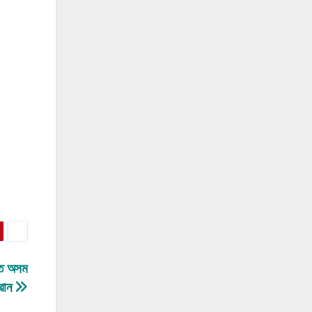
হত অসম
ৱান