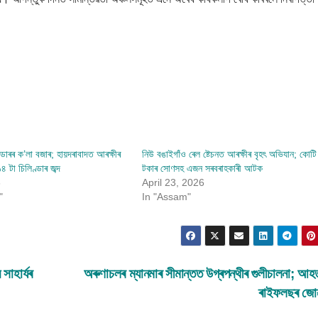
ডাৰৰ ক’লা বজাৰ; হায়দৰাবাদত আৰক্ষীৰ
নিউ বঙাইগাঁও ৰেল ষ্টেচনত আৰক্ষীৰ বৃহৎ অভিযান; কোটি
 টা চিলিণ্ডাৰ জব্দ
টকাৰ সোণসহ এজন সৰবৰাহকাৰী আটক
6
April 23, 2026
"
In "Assam"
সাহাৰ্যৰ
অৰুণাচলৰ ম্যানমাৰ সীমান্তত উগ্ৰপন্থীৰ গুলীচালনা; আ
ৰাইফলছৰ জো