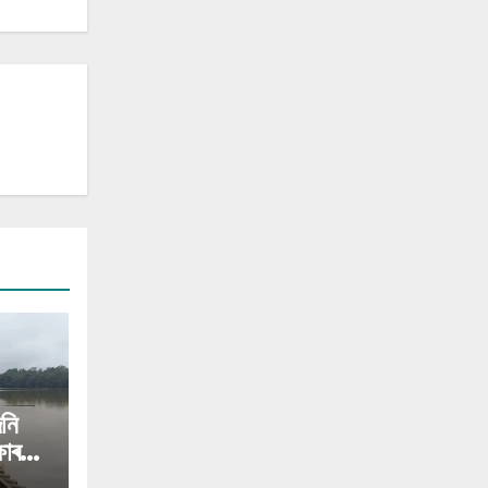
নি
ষাৰ