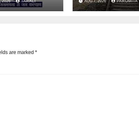
, 2026
TARALI
AUG 7, 2026
PAROMITA
ইঞ্জিনেৰে চলিব ৰে’ল
elds are marked
*