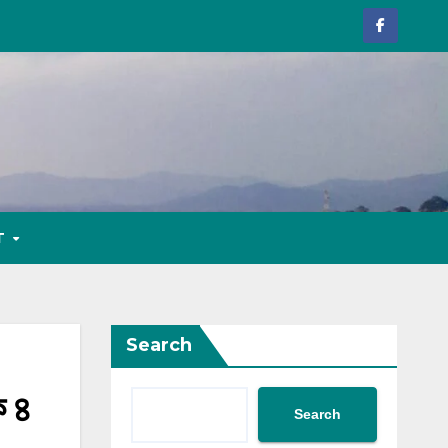
T
Search
ক ৪
Search