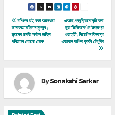
Post
বশিষ্ঠত শুই থকা অৱস্থাত
এআই-প্ৰযুক্তিৰে সৃষ্টি কৰা
ভাৰাঘৰত মহিলাৰ মৃ*ত্যু ;
ভুৱা ভিডিঅ’ক লৈ উত্তপ্ত
navigation
মৃতদেহ চমজি লবলৈ নাহিল
গুৱাহাটী; বিজেপিৰ বিৰুদ্ধে
পৰিয়ালৰ কোনো লোক
এজাহাৰ দাখিল কুংকী চৌধুৰীৰ
By
Sonakshi Sarkar