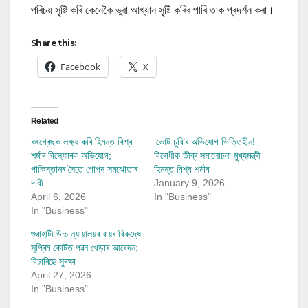
পৰিচয় সৃষ্টি কৰি কেনেকৈ ভুৱা আখ্যান সৃষ্টি কৰিব পাৰি তাক প্ৰদৰ্শন কৰা।
Share this:
Facebook
X
Related
কংগ্ৰেছক লক্ষ্য কৰি হিমন্ত বিশ্ব
‘ভোট চুৰি’ৰ অভিযোগ ভিত্তিহীন!
শৰ্মাৰ বিস্ফোৰক অভিযোগ;
বিৰোধীক তীব্ৰ সমালোচনা মুখ্যমন্ত্ৰী
পাকিস্তানৰ সৈতে গোপন সমঝোতাৰ
হিমন্ত বিশ্ব শৰ্মাৰ
দাবী
January 9, 2026
April 6, 2026
In "Business"
In "Business"
গুৱাহাটী উচ্চ ন্যায়ালয়ৰ ৰায়ৰ বিৰুদ্ধে
সুপ্ৰিম কোৰ্টত পৱন খেড়াৰ আবেদন;
বিচাৰিছে সুৰক্ষা
April 27, 2026
In "Business"