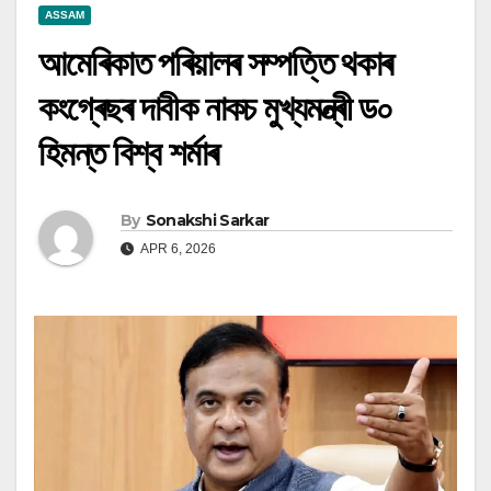
ASSAM
আমেৰিকাত পৰিয়ালৰ সম্পত্তি থকাৰ
কংগ্ৰেছৰ দাবীক নাকচ মুখ্যমন্ত্ৰী ড০
হিমন্ত বিশ্ব শৰ্মাৰ
By
Sonakshi Sarkar
APR 6, 2026