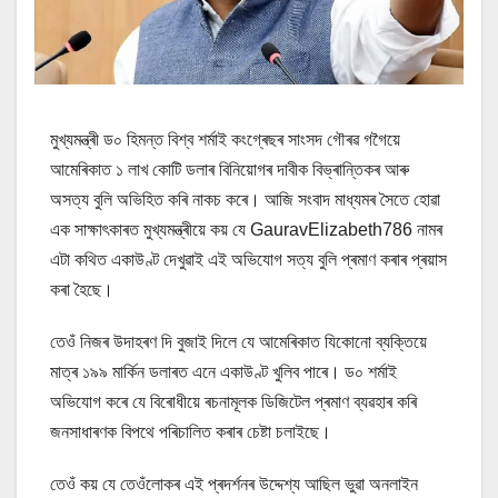
মুখ্যমন্ত্ৰী ড০ হিমন্ত বিশ্ব শৰ্মাই কংগ্ৰেছৰ সাংসদ গৌৰৱ গগৈয়ে
আমেৰিকাত ১ লাখ কোটি ডলাৰ বিনিয়োগৰ দাবীক বিভ্ৰান্তিকৰ আৰু
অসত্য বুলি অভিহিত কৰি নাকচ কৰে। আজি সংবাদ মাধ্যমৰ সৈতে হোৱা
এক সাক্ষাৎকাৰত মুখ্যমন্ত্ৰীয়ে কয় যে GauravElizabeth786 নামৰ
এটা কথিত একাউণ্ট দেখুৱাই এই অভিযোগ সত্য বুলি প্ৰমাণ কৰাৰ প্ৰয়াস
কৰা হৈছে।
তেওঁ নিজৰ উদাহৰণ দি বুজাই দিলে যে আমেৰিকাত যিকোনো ব্যক্তিয়ে
মাত্ৰ ১৯৯ মাৰ্কিন ডলাৰত এনে একাউণ্ট খুলিব পাৰে। ড০ শৰ্মাই
অভিযোগ কৰে যে বিৰোধীয়ে ৰচনামূলক ডিজিটেল প্ৰমাণ ব্যৱহাৰ কৰি
জনসাধাৰণক বিপথে পৰিচালিত কৰাৰ চেষ্টা চলাইছে।
তেওঁ কয় যে তেওঁলোকৰ এই প্ৰদৰ্শনৰ উদ্দেশ্য আছিল ভুৱা অনলাইন