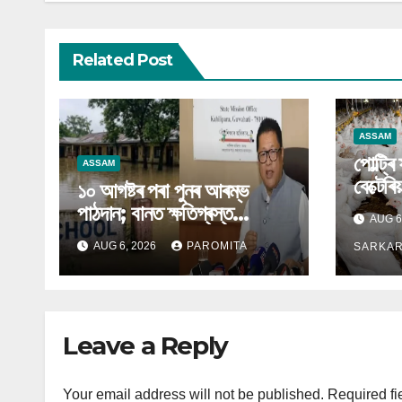
Related Post
ASSAM
পোল্ট্ৰি
ASSAM
বেক্টেৰিয়
১০ আগষ্টৰ পৰা পুনৰ আৰম্ভ
পাঠদান; বানত ক্ষতিগ্ৰস্ত
AUG 6
বিদ্যালয়ৰ বাবে বিকল্প ব্যৱস্থা
AUG 6, 2026
PAROMITA
SARKA
অসম চৰকাৰৰ
Leave a Reply
Your email address will not be published.
Required fi