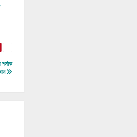
ত
 শৰ্মাক
্বান