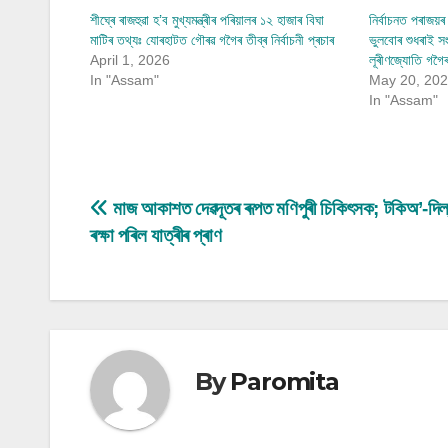
শীঘ্ৰে ৰাজহুৱা হ’ব মুখ্যমন্ত্ৰীৰ পৰিয়ালৰ ১২ হাজাৰ বিঘা
নিৰ্বাচনত পৰাজয়ৰ
মাটিৰ তথ্যঃ যোৰহাটত গৌৰৱ গগৈৰ তীব্ৰ নিৰ্বাচনী প্ৰচাৰ
ভুলবোৰ শুধৰাই স
April 1, 2026
লূৰীণজ্যোতি গগৈ
In "Assam"
May 20, 20
In "Assam"
Post
মাজ আকাশত দেৱদূতৰ ৰূপত মণিপুৰী চিকিৎসক; টকিঅ’-দিল্
ৰক্ষা পৰিল যাত্ৰীৰ প্ৰাণ
navigation
By
Paromita