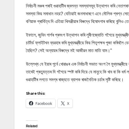
নিৰ্বাচনী মঞ্চৰ পৰাই গুৱাহাটীৰ জ্বলন্ত সমস্যাসমূহ উত্থাপন কৰি নেতাগৰ
সমস্যা কিয় সমাধান নহয়? যেতিয়াই জনসাধাৰণে এনে মৌলিক প্ৰশ্ন সোধে,
বণিয়াক প্ৰাৰ্থিত্ব দি এতিয়া খিলঞ্জীয়াৰ বিৰুদ্ধে বিষোদগাৰ কৰিছে বুল
ইফালে, জুবিন গাৰ্গৰ প্ৰসংগ উত্থাপন কৰি লুৰীণজ্যোতি গগৈয়ে মুখ্যমন
চাৰ্টাৰ্ড ফ্লাইটখন ব্যৱহাৰ কৰি মুখ্যমন্ত্ৰীয়ে কিয় পিতৃপক্ষৰ পূজা কৰিবলৈ
হৈছিল? সেই অন্যায়ৰ বিৰুদ্ধে মই আজীৱন মাত মাতি যাম।”
উল্লেখ্য যে ইয়াৰ পূৰ্বে খোৱাঙৰ এক নিৰ্বাচনী সভাত অংশ লৈ মুখ্যমন্ত্
তাৰেই প্ৰত্যুত্তৰ দি গগৈয়ে স্পষ্ট কৰি দিয়ে যে মানুহে কি খাব বা কি 
গুৱাহাটীৰ লগতে সমগ্ৰ ৰাজ্যতে ব্যাপক ৰাজনৈতিক চৰ্চাৰ সৃষ্টি কৰিছে।
Share this:
Facebook
X
Related