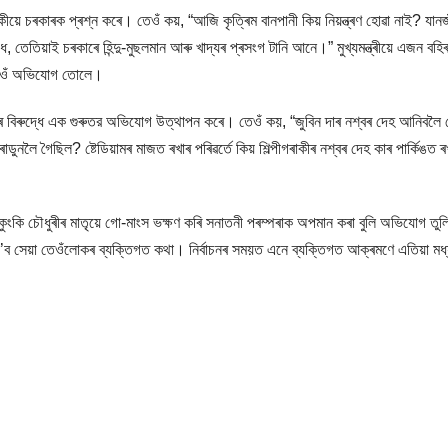
াকীয়ে চৰকাৰক প্ৰশ্ন কৰে। তেওঁ কয়, “আজি কৃত্ৰিম বানপানী কিয় নিয়ন্ত্ৰণ হোৱা নাই? যান
 তেতিয়াই চৰকাৰে হিন্দু-মুছলমান আৰু খাদ্যৰ প্ৰসংগ টানি আনে।” মুখ্যমন্ত্ৰীয়ে এজন বহি
িও তেওঁ অভিযোগ তোলে।
্ত্ৰীৰ বিৰুদ্ধে এক গুৰুতর অভিযোগ উত্থাপন কৰে। তেওঁ কয়, “জুবিন দাৰ নশ্বৰ দেহ আনিবলৈ 
 ডেৰাডুনলৈ গৈছিল? ষ্টেডিয়ামৰ মাজত ৰখাৰ পৰিৱৰ্তে কিয় শিল্পীগৰাকীৰ নশ্বৰ দেহ কাৰ পাৰ্কিঙত ৰ
ৰীয়ে কুংকি চৌধুৰীৰ মাতৃয়ে গো-মাংস ভক্ষণ কৰি সনাতনী পৰম্পৰাক অপমান কৰা বুলি অভিযোগ ত
ধৰ্ম ল’ব সেয়া তেওঁলোকৰ ব্যক্তিগত কথা। নিৰ্বাচনৰ সময়ত এনে ব্যক্তিগত আক্ৰমণে এতিয়া মধ