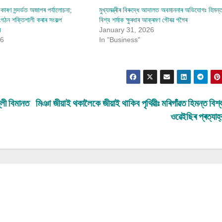
 কাৰণ সন্দৰ্ভত অজাপৰ পৰ্যালোচনা;
মুখ্যমন্ত্ৰীৰ বিৰুদ্ধে আদালত অবমাননাৰ অভিযোগঃ হিমন্
ংগঠন শক্তিশালী কৰাৰ সংকল্প
বিশ্ব শৰ্মাক ক্ষুৰধাৰ আক্ৰমণ গৌৰৱ গগৈৰ
ৰ
January 31, 2026
26
In "Business"
লী বিমানত
মিঞা জীয়াই থকালৈকে জীয়াই থাকিব পৃথিৱীঃ মৰিগাঁৱত হিমন্ত বিশ্ব
ওৱেইছিৰ প্ৰত্যাহ