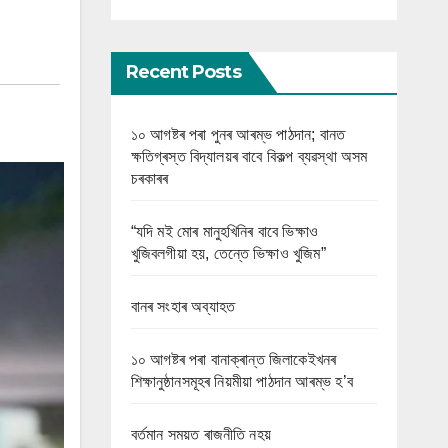
Recent Posts
১০ আগষ্টৰ পৰা পুনৰ আৰম্ভ পাঠদান; বানত
ক্ষতিগ্ৰস্ত বিদ্যালয়ৰ বাবে বিকল্প ব্যৱস্থা অসম
চৰকাৰৰ
“যদি মই মোৰ মানুহখিনিৰ বাবে ভিক্ষাও
খুজিবলগীয়া হয়, তেন্তে ভিক্ষাও খুজিম”
বানৰ সংহাৰ অব্যাহত
১০ আগষ্টৰ পৰা বানাক্ৰান্ত জিলাকেইখনৰ
শিক্ষানুষ্ঠানসমূহৰ নিয়মীয়া পাঠদান আৰম্ভ হ’ব
বৰ্তমান সময়ত ৰাজনীতি নহয়