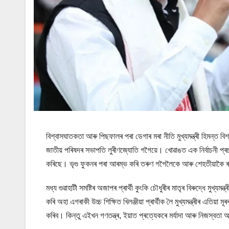
বিশ্বাসঘাতকতা আৰু পিছফালৰ পৰা ডেগাৰ মৰা নীতি মুখ্যমন্ত্ৰী হিমন্ত ব
জাতীয় পৰিষদৰ সভাপতি লুৰীণজ্যোতি গগৈয়ে। খোৱাঙত এক নিৰ্বাচনী প্ৰচ
কৰিছে। ভৃগু ফুকনৰ পৰা আৰম্ভ কৰি তৰুণ গগৈলৈকে আৰু শেহতীয়াকৈ ৰা
মধ্য গুৱাহাটী সমষ্টিৰ অজাপৰ প্ৰাৰ্থী কুংকি চৌধুৰীৰ মাতৃৰ বিৰুদ্ধে মুখ্
কৰি অহা এগৰাকী উচ্চ শিক্ষিত খিলঞ্জীয়া প্ৰাৰ্থীক লৈ মুখ্যমন্ত্ৰীৰ এ
কৰিব। কিন্তু এইখন গণতন্ত্ৰ, ইয়াত প্ৰত্যেকৰে মৰ্যাদা আৰু নিজস্বতা