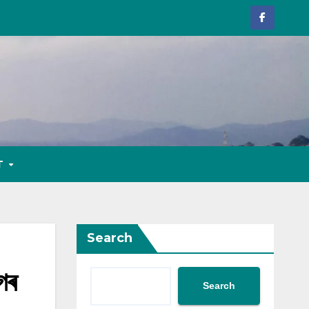
T
Search
ৈৰ
Search