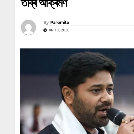
তীব্ৰ আক্ৰমণ
By
Paromita
APR 3, 2026