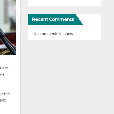
Recent Comments
No comments to show.
কৰে অসম
ৰণা
 এম বি এ
উঠ-বহ