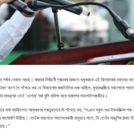
িশ্ব শৰ্মাৰ তেজত আছে। ৰাজ্যৰ নিৰ্বাচনী প্ৰচাৰৰ মাজতে শুকুৰবাৰে এই বিস্ফোৰক মন্তব্য 
াৰত অংশ লৈ গগৈয়ে কয় যে যিমানবোৰ ৰাজনৈতিক গুৰু আছিল, মুখ্যমন্ত্ৰীয়ে সকলোকে প্ৰতা
ম মাধৱকো তেওঁ ‘ডেগাৰ’ মৰা বুলি কটাক্ষ কৰে অজাপৰ সভাপতিগৰাকীয়ে।
যমন্ত্ৰীয়ে কৰা ব্যক্তিগত আক্ৰমণৰ প্ৰত্যুত্তৰ দি গগৈয়ে কয়, “লণ্ডন স্কুল অৱ ইকনমিক্সৰ পৰা
তিয়া মূৰৰ কামোৰণি উঠিছে। তেওঁক আচলতে পদলেহনকাৰী মানুহহে লাগে, যি তেওঁৰ আঙুলিৰ ঠাৰত 
 আছে।”