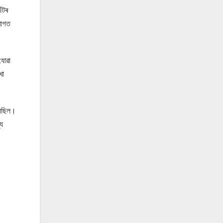
জঁটৰ
ৰাগত
যোৱা
খা
ুলিছিল।
্য