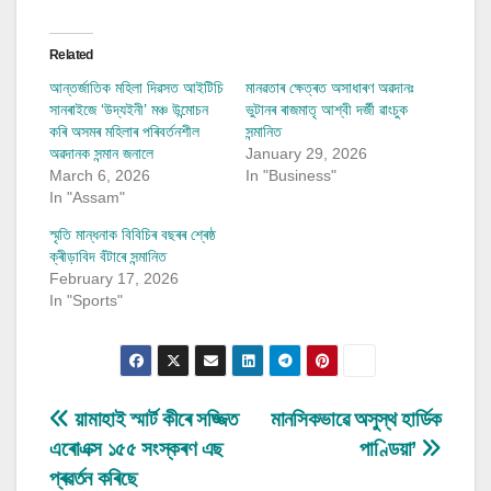
Related
আন্তর্জাতিক মহিলা দিৱসত আইটিচি
মানৱতাৰ ক্ষেত্ৰত অসাধাৰণ অৱদানঃ
সানৰাইজে ‘উদ্যইনী’ মঞ্চ উন্মোচন
ভুটানৰ ৰাজমাতৃ আশ্বী দৰ্জী ৱাংচুক
কৰি অসমৰ মহিলাৰ পৰিবর্তনশীল
সন্মানিত
অৱদানক সন্মান জনালে
January 29, 2026
March 6, 2026
In "Business"
In "Assam"
স্মৃতি মান্ধনাক বিবিচিৰ বছৰৰ শ্ৰেষ্ঠ
ক্ৰীড়াবিদ বঁটাৰে সন্মানিত
February 17, 2026
In "Sports"
Post
য়ামাহাই স্মাৰ্ট কীৰে সজ্জিত
মানসিকভাৱে অসুস্থ হাৰ্ডিক
এৰোএক্স ১৫৫ সংস্কৰণ এছ
পাণ্ডিয়া’
navigation
প্ৰৱৰ্তন কৰিছে