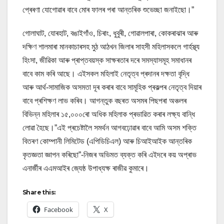
প্ৰেৰণা যোগোৱাৰ বাবে মোৰ ফালৰ পৰা আন্তৰিক শুভেচ্ছা জনাইছো।”
গোলাঘাট, যোৰহাট, বঙাইগাঁও, চিৰাং, ধুবুৰী, গোৱালপাৰা, কোকৰাঝাৰ আৰু
দক্ষিণ শালমাৰা মানকাচাৰসহ মুঠ আঠখন জিলাৰ সাহসী মহিলাসকলে গাৰ্হস্থ্য
হিংসা, জীৱিকা আৰু প্ৰাপ্তবয়স্ক সাক্ষৰতাৰ দৰে সমস্যাসমূহ সমাধানৰ
বাবে কাম কৰি আছে। এইসকল মহিলাই নেতৃত্ব প্ৰদানৰ দক্ষতা বৃদ্ধি
আৰু আৰ্থ-সামাজিক অসমতা দূৰ কৰাৰ বাবে সামূহিক প্ৰকল্পৰ নেতৃত্ব দিয়াৰ
বাবে প্ৰশিক্ষণ লাভ কৰিব। আগন্তুক বছৰত অসমৰ পিছপৰা অঞ্চলৰ
বিভিন্ন মহিলাৰ ১৫,০০০ৰো অধিক মহিলাক প্ৰভাৱিত কৰাৰ লক্ষ্য বান্ধি
লোৱা হৈছে।”এই প্ৰচেষ্টালৈ সমৰ্থন আগবঢ়োৱাৰ বাবে আমি অসম শক্তি
বিতৰণ কোম্পানী লিমিটেড (এপিডিচিএল) আৰু চিআইআইক আন্তৰিক
কৃতজ্ঞতা জ্ঞাপন কৰিছো”-নিজৰ অভিমত ব্যক্ত কৰি এইদৰে কয় অপ্ৰাভ
এনাৰ্জীৰ এএমআইৰ জ্যেষ্ঠ উপাধ্যক্ষ ৰাজীৱ কুমাৰে।
Share this:
Facebook
X