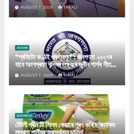
কৰিব পৰা নগ’ল
AUGUST 7, 2026
TARALI
ASSAM
“প্ৰতিটো কণ্ঠই গুৰুত্বপূৰ্ণ”: জনগণনা ২০২৭ৰ
বাবে অংশগ্ৰহণ বৃদ্ধিৰ লক্ষ্যৰে জুবীন গাৰ্গৰ গীত
মুকলি
AUGUST 7, 2026
TARALI
BUSINESS
টেটলী গ্ৰীন টি শ্লিম কেয়াৰে পূৰণ কৰিছে কাৰ্যক্ষম
সুস্থতা পানীয়ৰ ক্ৰমবৰ্ধমান চাহিদা