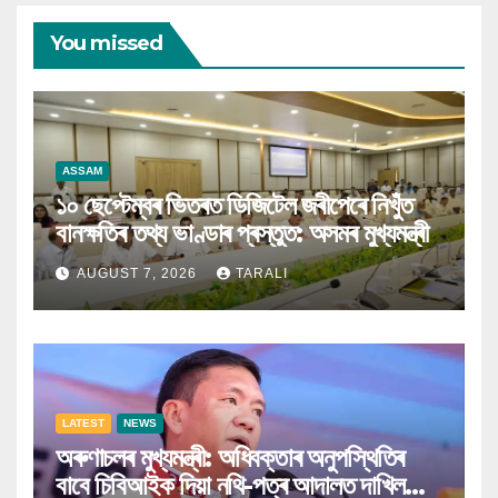
You missed
ASSAM
১০ ছেপ্টেম্বৰ ভিতৰত ডিজিটেল জৰীপেৰে নিখুঁত
বানক্ষতিৰ তথ্য ভাণ্ডাৰ প্ৰস্তুত: অসমৰ মুখ্যমন্ত্ৰী
AUGUST 7, 2026
TARALI
LATEST
NEWS
অৰুণাচলৰ মুখ্যমন্ত্ৰী: অধিবক্তাৰ অনুপস্থিতিৰ
বাবে চিবিআইক দিয়া নথি-পত্ৰ আদালত দাখিল