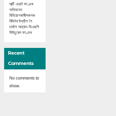
মাল্টি এছেট ফাণ্ডৰ
অভিযানত
বিনিয়োগকাৰীসকলক
ৰিটাৰ্নৰ উৰ্ধ্বলৈ গৈ
চাবলৈ আহ্বান ডিএছপি
মিউচুৱেল ফাণ্ডৰ
Recent
Comments
No comments to
show.