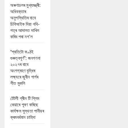
অৰুণাচলৰ মুখ্যমন্ত্ৰী:
অধিবক্তাৰ
অনুপস্থিতিৰ বাবে
চিবিআইক দিয়া নথি-
পত্ৰ আদালত দাখিল
কৰিব পৰা নগ’ল
“প্ৰতিটো কণ্ঠই
গুৰুত্বপূৰ্ণ”: জনগণনা
২০২৭ৰ বাবে
অংশগ্ৰহণ বৃদ্ধিৰ
লক্ষ্যৰে জুবীন গাৰ্গৰ
গীত মুকলি
টেটলী গ্ৰীন টি শ্লিম
কেয়াৰে পূৰণ কৰিছে
কাৰ্যক্ষম সুস্থতা পানীয়ৰ
ক্ৰমবৰ্ধমান চাহিদা