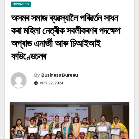
BUSINESS
অসমৰ সমাজ ব্যৱস্থালৈ পৰিৱৰ্তন সাধন
কৰা মহিলা নেত্ৰীক সবলীকৰণৰ পদক্ষেপ
অপ্ৰাভ এনাৰ্জী আৰু চিআইআই
ফাউণ্ডেচনৰ
By
Business Bureau
APR 22, 2024