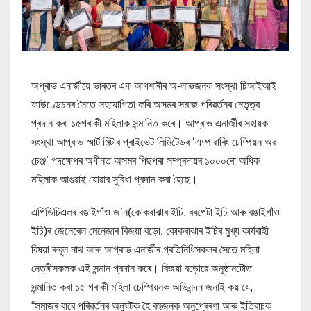
অপ্ৰাভ এনাৰ্জীয়ে ভাৰতৰ এক আগশাৰীৰ অ-লাভজনক সংস্থা চিআইআই
ফাউণ্ডেচনৰ সৈতে সহযোগিতা কৰি অসমৰ সমাজ পৰিৱৰ্তনৰ নেতৃত্ব
প্ৰদান কৰা ১৫গৰাকী মহিলাক সন্মানিত কৰে। আপ্ৰাভ এনাৰ্জীৰ সহায়ক
সংস্থা আপ্ৰাভ স্মাৰ্ট মিটাৰ প্ৰাইভেট লিমিটেডৰ ‘এম্পাৱাৰিং চেম্পিয়ন অৱ
চেঞ্জ’ পদক্ষেপৰ অধীনত অসমৰ পিছপৰা সম্প্ৰদায়ৰ ১০০০ৰো অধিক
মহিলাক আগুৱাই যোৱাৰ সুবিধা প্ৰদান কৰা হৈছে।
এপিডিচিএলৰ বঙাইগাঁও জ’ন(কোকৰাঝাৰ ইচি, বৰপেটা ইচি আৰু বঙাইগাঁও
ইচি)ৰ জেনেৰেল মেনেজাৰ বিজয়া বড়ো, কোকৰাঝাৰ ইচিৰ মুখ্য কাৰ্যবাহী
বিষয়া ৰুবুল নাথ আৰু আপ্ৰাভ এনাৰ্জীৰ প্ৰতিনিধিসকলৰ সৈতে মহিলা
নেত্ৰীসকলক এই সন্মান প্ৰদান কৰে। বিজয়া বড়োৱে অনুষ্ঠানটোত
সন্মানিত কৰা ১৫ গৰাকী মহিলা চেম্পিয়নক অভিনন্দন জনাই কয় যে,
“সমাজৰ বাবে পৰিৱৰ্তনৰ অনুঘটক হৈ বহুজনক অনুপ্ৰেৰণা আৰু ইতিবাচক