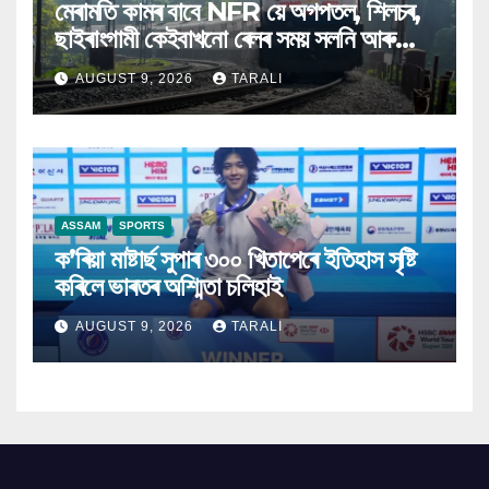
মেৰামতি কামৰ বাবে NFR য়ে অগপতল, শিলচৰ,
ছাইৰাংগামী কেইবাখনো ৰেলৰ সময় সলনি আৰু
বাতিল কৰিলে
AUGUST 9, 2026
TARALI
ASSAM
SPORTS
ক’ৰিয়া মাষ্টাৰ্ছ সুপাৰ ৩০০ খিতাপেৰে ইতিহাস সৃষ্টি
কৰিলে ভাৰতৰ অশ্মিতা চলিহাই
AUGUST 9, 2026
TARALI