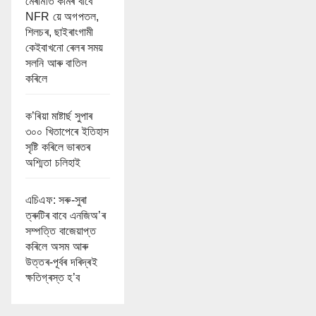
মেৰামতি কামৰ বাবে
NFR য়ে অগপতল,
শিলচৰ, ছাইৰাংগামী
কেইবাখনো ৰেলৰ সময়
সলনি আৰু বাতিল
কৰিলে
ক’ৰিয়া মাষ্টাৰ্ছ সুপাৰ
৩০০ খিতাপেৰে ইতিহাস
সৃষ্টি কৰিলে ভাৰতৰ
অশ্মিতা চলিহাই
এচিএফ: সৰু-সুৰা
ত্ৰুটিৰ বাবে এনজিঅ’ৰ
সম্পত্তি বাজেয়াপ্ত
কৰিলে অসম আৰু
উত্তৰ-পূৰ্বৰ দৰিদ্ৰই
ক্ষতিগ্ৰস্ত হ’ব