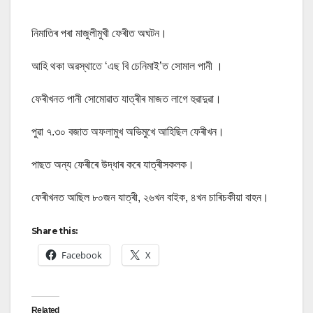
নিমাতিৰ পৰা মাজুলীমুখী ফেৰীত অঘটন।
আহি থকা অৱস্থাতে ‘এছ বি চেনিমাই’ত সোমাল পানী ।
ফেৰীখনত পানী সোমোৱাত যাত্ৰীৰ মাজত লাগে হুৱাদুৱা।
পুৱা ৭.৩০ বজাত অফলামুখ অভিমুখে আহিছিল ফেৰীখন।
পাছত অন্য ফেৰীৰে উদ্ধাৰ কৰে যাত্ৰীসকলক।
ফেৰীখনত আছিল ৮০জন যাত্ৰী, ২৬খন বাইক, ৪খন চাৰিচকীয়া বাহন।
Share this:
Facebook
X
Related