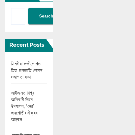
Search
Recent Posts
ডিমৰীয়া লক্ষীগোগত
তিৱা জনজাতি লোকৰ
সজাগতা সভা
আইজলত বিশ্ব
আদিবাসী দিৱস
উদযাপন, ‘জো’
জনগোষ্ঠীৰ ঐক্যৰ
আহ্বান