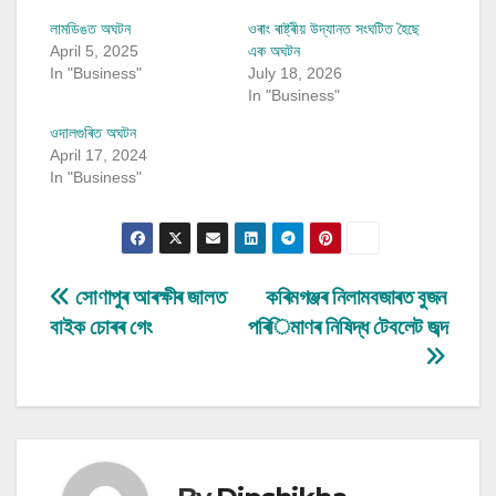
লামডিঙত অঘটন
ওৰাং ৰাষ্ট্ৰীয় উদ্যানত সংঘটিত হৈছে
April 5, 2025
এক অঘটন
In "Business"
July 18, 2026
In "Business"
ওদালগুৰিত অঘটন
April 17, 2024
In "Business"
Post
সোণাপুৰ আৰক্ষীৰ জালত
কৰিমগঞ্জৰ নিলামবজাৰত বুজন
বাইক চোৰৰ গেং
পৰিমাণৰ নিষিদ্ধ টেবলেট জব্দ
navigation