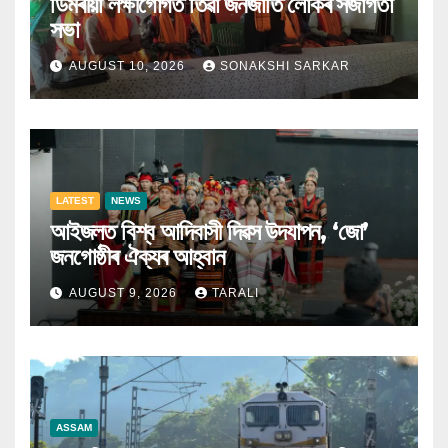
ডিমৰীয়া লক্ষীগোগত তিৱা জনজাতি লোকৰ সজাগতা
সভা
AUGUST 10, 2026
SONAKSHI SARKAR
LATEST
NEWS
আইজলত বিশ্ব আদিবাসী দিৱস উদযাপন, ‘জো’
জনগোষ্ঠীৰ ঐক্যৰ আহ্বান
AUGUST 9, 2026
TARALI
ASSAM