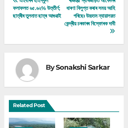
Post
এইবাৰৰ হাইস্কুল
ৰাজহুৱা স্বাৰ্থজড়িত আবেদনৰ
ফলাফলত ৬৫.৬২% উত্তীৰ্ণ;
ধাৰণা বিলুপ্ত কৰাৰ সময় আহি
navigation
ছাত্ৰীৰ তুলনাত ছাত্ৰ আগুৱাই
পৰিছেঃ উচ্চতম ন্যায়ালয়ত
কেন্দ্ৰীয় চৰকাৰৰ বিস্ফোৰক দাবী
By
Sonakshi Sarkar
Related Post