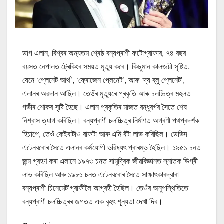
ডাগ এলান, বিশ্বৰ অন্যতম শ্ৰেষ্ঠ বন্যপ্ৰাণী ফটোগ্ৰাফাৰ, ৭৪ বছৰ
বয়সত নেপালত ট্ৰেকিংৰ সময়ত মৃত্যু কৰে। কিছুমান কালজয়ী সৃষ্টিত,
যেনে ‘প্লেনেট আৰ্থ’, ‘ফ্ৰোজেন প্লেনেট’, আৰু ‘দ্য ব্লু প্লেনেট’,
এলানৰ অৱদান আছিল। তেওঁৰ মৃত্যুৰে প্ৰকৃতি আৰু চলচ্চিত্ৰ মহলত
গভীৰ শোকৰ সৃষ্টি হৈছে। এলান প্ৰকৃতিৰ মাজত বন্ধুবৰ্গৰ সৈতে শেষ
নিশ্বাস ত্যাগ কৰিছিল। বন্যপ্ৰাণী চলচ্চিত্ৰ নিৰ্মাণত অগ্ৰণী পথপ্ৰদৰ্শক
হিচাপে, তেওঁ কেইবাটাও বাফটা আৰু এমি বঁটা লাভ কৰিছিল। ডেভিদ
এটেনবৰোৰ সৈতে এলানৰ কৰ্মযোগী ভৱিষ্যৎ প্ৰাৰম্ভ হৈছিল। ১৯৫১ চনত
জন্ম গ্ৰহণ কৰা এলানে ১৯৭৩ চনত সামুদ্ৰিক জীৱবিজ্ঞানত স্নাতক ডিগ্ৰী
লাভ কৰিছিল আৰু ১৯৮১ চনত এটেনবৰোৰ সৈতে সাক্ষাৎকাৰদ্বাৰা
বন্যপ্ৰাণী চিনেমেট’গ্ৰাফীলৈ আগ্ৰহী হৈছিল। তেওঁৰ অনুপস্থিতিতে
বন্যপ্ৰাণী চলচ্চিত্ৰৰ জগতত এক বৃহৎ শূন্যতা দেখা দিব।