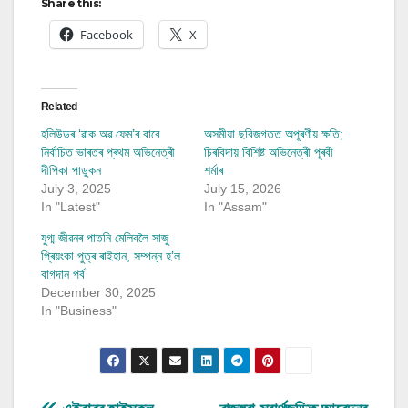
Share this:
Facebook
X
Related
হলিউডৰ ‘ৱাক অৱ ফেম’ৰ বাবে
অসমীয়া ছবিজগতত অপূৰণীয় ক্ষতি;
নিৰ্বাচিত ভাৰতৰ প্ৰথম অভিনেত্ৰী
চিৰবিদায় বিশিষ্ট অভিনেত্ৰী পূৰবী
দীপিকা পাডুকন
শৰ্মাৰ
July 3, 2025
July 15, 2026
In "Latest"
In "Assam"
যুগ্ম জীৱনৰ পাতনি মেলিবলৈ সাজু
প্ৰিয়ংকা পুত্ৰ ৰাইহান, সম্পন্ন হ’ল
বাগদান পৰ্ব
December 30, 2025
In "Business"