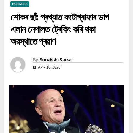
BUSINESS
শোকৰ ছাঁ: প্ৰখ্যাত ফটোগ্ৰাফাৰ ডাগ
এলান নেপালত ট্ৰেকিং কৰি থকা
অৱস্থাতে প্ৰয়াণ
By
Sonakshi Sarkar
APR 10, 2026