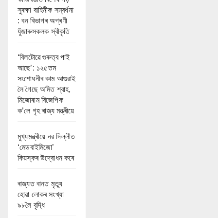
সুৰক্ষা বাহিনীক সম্বৰ্ধনা
: বন বিভাগৰ অগ্ৰণী
যুঁজাৰুসকলক স্বীকৃতি
‘বিলটোৱে গুৰুত্ব পাই
আছে’: ১২৫তম
সংশোধনীৰ কাম আগুৱাই
লৈ গৈছে অমিত শ্বাহ,
মিজোৰাম বিজেপিক
ক’লে গৃহ ৰাজ্য মন্ত্ৰীয়ে
মুখ্যমন্ত্ৰীয়ে নৱ দিল্লীত
‘মেডবাইমিজো’
কিয়স্কৰ উদ্বোধন কৰে
ৰাজ্যত বানত মৃত্যু
হোৱা লোকৰ সংখ্যা
৯৮লৈ বৃদ্ধি