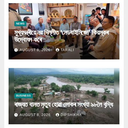
NEWS
মুখ্যমন্ত্ৰীয়ে নৱ দিল্লীত ‘মেডবাইমিজো’ কিয়স্কৰ
উদ্বোধন কৰে
AUGUST 8, 2026
TARALI
BUSINESS
ৰাজ্যত বানত মৃত্যু হোৱা লোকৰ সংখ্যা ৯৮লৈ বৃদ্ধি
AUGUST 8, 2026
DIPSHIKHA