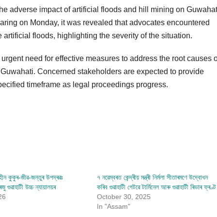
he adverse impact of artificial floods and hill mining on Guwahat
hearing on Monday, it was revealed that advocates encountered
artificial floods, highlighting the severity of the situation.
 urgent need for effective measures to address the root causes o
es in Guwahati. Concerned stakeholders are expected to provide
pecified timeframe as legal proceedings progress.
ীন কুকুৰ-জীৱ-জন্তুৰ উপদ্ৰৱঃ
৭ নৱেম্বৰত কেন্দ্ৰীয় মন্ত্ৰী নিৰ্মলা সীতাৰমণে উদ্বোধন
ু গুৱাহাটী উচ্চ ন্যায়ালয়ৰ
কৰিব গুৱাহাটী গেটৱে টাৰ্মিনেল আৰু গুৱাহাটী ৰিভাৰ ফ্ৰণ্ট
26
October 30, 2025
In "Assam"