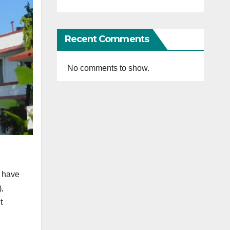
Recent Comments
No comments to show.
s have
,
t