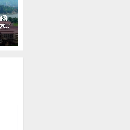
ৰাকী
্ৰ