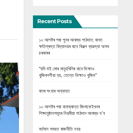
Recent Posts
১০ আগষ্টৰ পৰা পুনৰ আৰম্ভ পাঠদান; বানত
ক্ষতিগ্ৰস্ত বিদ্যালয়ৰ বাবে বিকল্প ব্যৱস্থা অসম
চৰকাৰৰ
“যদি মই মোৰ মানুহখিনিৰ বাবে ভিক্ষাও
খুজিবলগীয়া হয়, তেন্তে ভিক্ষাও খুজিম”
বানৰ সংহাৰ অব্যাহত
১০ আগষ্টৰ পৰা বানাক্ৰান্ত জিলাকেইখনৰ
শিক্ষানুষ্ঠানসমূহৰ নিয়মীয়া পাঠদান আৰম্ভ হ’ব
বৰ্তমান সময়ত ৰাজনীতি নহয়