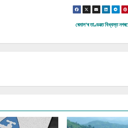
ৰেমাল’ৰ তাণ্ডৱত বিধ্বস্ত নগৰ