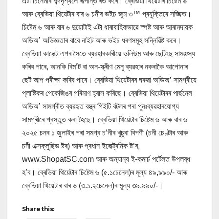
এটা চিনেমাৰ শব্দদৃশ্যলৈ ৰূপান্তৰিত কৰে। ব্ৰেভিয়া থিয়েটাৰ চিষ্টেম ৬
আৰু ব্ৰেভিয়া থিয়েটাৰ বাৰ ৬ চনীৰ ভইচ জুম ৩™ প্ৰযুক্তিৰে সজ্জিত।
চিষ্টেম ৬ আৰু বাৰ ৬ দুয়োটাই এটা ধাৰাবাহিকভাৱে স্পষ্ট আৰু আৰামদায়ক
অডিঅ’ অভিজ্ঞতাৰ বাবে নাইট আৰু ভইচ ধৰণসমূহ সন্নিৱিষ্ট কৰে।
ব্ৰেভিয়া কানেক্ট এপৰ সৈতে ব্যৱহাৰকাৰীয়ে ভলিউম আৰু ছেটিংছ সামঞ্জস্য
কৰিব পাৰে, আনকি ৰিম’ট বা অন-স্ক্ৰীণ মেনু ব্যৱহাৰ নকৰাকৈ আপোনাৰ
ছেট আপ পৰীক্ষা কৰিব পাৰে। ব্ৰেভিয়া থিয়েটাৰৰ ঘৰুৱা অডিঅ’ সামগ্ৰীয়ে
প্লাষ্টিকৰ পেকেজিঙৰ পৰিমাণ হ্ৰাস কৰিছে। ব্ৰেভিয়া থিয়েটাৰৰ পাৰ্ছনেল
অডিঅ’ সামগ্ৰীত ব্যৱহৃত বস্ত্ৰ পিইটি বটলৰ পৰা পুনঃব্যৱহাৰযোগ্য
সামগ্ৰীৰে প্ৰস্তুত কৰা হৈছে। ব্ৰেভিয়া থিয়েটাৰ চিষ্টেম ৬ আৰু বাৰ ৬
২০২৫ চনৰ ১ জুলাইৰ পৰা সমগ্ৰ চ’নীৰ খুচুৰা বিপণী (চনী চেণ্টাৰ আৰু
চনী এক্সক্লুছিভ ষ্টৰ) আৰু প্ৰধান ইলেক্ট্ৰনিক ষ্ট’ৰ,
www.ShopatSC.com আৰু অন্যান্য ই-কমাৰ্চ পৰ্টেলত উপলব্ধ
হ’ব। ব্ৰেভিয়া থিয়েটাৰ চিষ্টেম ৬ (৫.১চেনেল)ৰ মূল্য ৪৯,৯৯০/- আৰু
ব্ৰেভিয়া থিয়েটাৰ বাৰ ৬ (৩.১.২চেনেল)ৰ মূল্য ৩৯,৯৯০/-।
Share this: