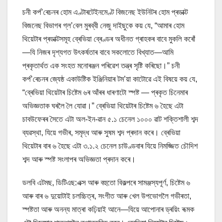
চনী কৰ্প’ৰেচনৰ হোম এণ্টাৰটেইনমেণ্ট বিজনেছ ইউনিটৰ হোম প্ৰডাক্ট
বিজনেছ বিভাগৰ গ্ল’বেল মুৰব্বী নেজু দাইছুকে কয় যে, “আমাৰ হোম
থিয়েটাৰ প্ৰডাক্টসমূহ ব্ৰেভিয়া ব্ৰেণ্ডৰ অধীনত গ্ৰাহকৰ বাবে মুকলি কৰোঁ
—যি নিজৰ দৃশ্যগত উৎকৰ্ষতাৰ বাবে সকলোতে বিখ্যাত—আমি
প্ৰকৃতাৰ্থত এক সংহত মনোৰঞ্জন পৰিৱেশ তন্ত্ৰ সৃষ্টি কৰিছো।” চনী
কৰ্প’ৰেচনৰ জ্যেষ্ঠ একাউষ্টিক ইঞ্জিনিয়াৰ টম’য়া কাটোৱে এই বিষয়ে কয় যে,
“ব্ৰেভিয়া থিয়েটাৰ চিষ্টেম ৬ৰ আঁৰৰ ধাৰণাটো স্পষ্ট — প্ৰকৃত চিনেমাৰ
অভিজ্ঞতাক ঘৰলৈ লৈ যোৱা।” ব্ৰেভিয়া থিয়েটাৰ চিষ্টেম ৬ হৈছে এটা
চাবউফেৰৰ সৈতে এটা অল-ইন-ৱান ৫.১ চেনেল ১০০০ ৱাট শক্তিশালী শব্দ
ব্যৱস্থা, যিয়ে গভীৰ, সমৃদ্ধ আৰু সুষম শব্দ প্ৰদান কৰে। ব্ৰেভিয়া
থিয়েটাৰ বাৰ ৬ হৈছে এটা ৩.১.২ চেনেল চাউণ্ডবাৰ যিয়ে নিমজ্জিত চৌদিশ
শব্দ আৰু স্পষ্ট সংলাপৰ অভিজ্ঞতা প্ৰদান কৰে।
ডলবি এটমছ, ডিটিএছ:এক্স আৰু বহুতো বিকল্পৰে সামঞ্জস্যপূৰ্ণ, চিষ্টেম ৬
আৰু বাৰ ৬ দুয়োটাই চলচ্চিত্ৰ, সংগীত আৰু খেল উপভোগলৈ গভীৰতা,
স্পষ্টতা আৰু অনন্য মাত্ৰা কঢ়িয়াই আনে—যিয়ে আপোনাৰ ড্ৰয়িং ৰূমক