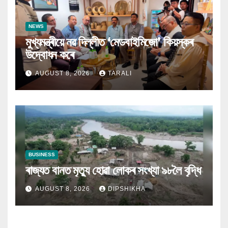
NEWS
মুখ্যমন্ত্ৰীয়ে নৱ দিল্লীত ‘মেডবাইমিজো’ কিয়স্কৰ
উদ্বোধন কৰে
AUGUST 8, 2026
TARALI
BUSINESS
ৰাজ্যত বানত মৃত্যু হোৱা লোকৰ সংখ্যা ৯৮লৈ বৃদ্ধি
AUGUST 8, 2026
DIPSHIKHA