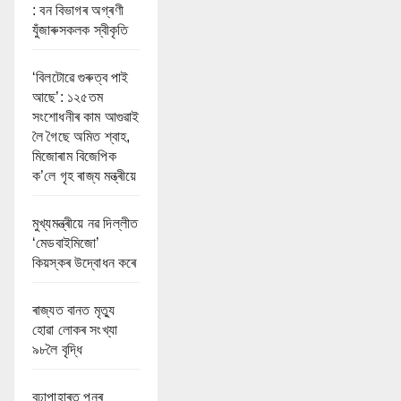
: বন বিভাগৰ অগ্ৰণী
যুঁজাৰুসকলক স্বীকৃতি
‘বিলটোৱে গুৰুত্ব পাই
আছে’: ১২৫তম
সংশোধনীৰ কাম আগুৱাই
লৈ গৈছে অমিত শ্বাহ,
মিজোৰাম বিজেপিক
ক’লে গৃহ ৰাজ্য মন্ত্ৰীয়ে
মুখ্যমন্ত্ৰীয়ে নৱ দিল্লীত
‘মেডবাইমিজো’
কিয়স্কৰ উদ্বোধন কৰে
ৰাজ্যত বানত মৃত্যু
হোৱা লোকৰ সংখ্যা
৯৮লৈ বৃদ্ধি
বুঢ়াপাহাৰত পুনৰ