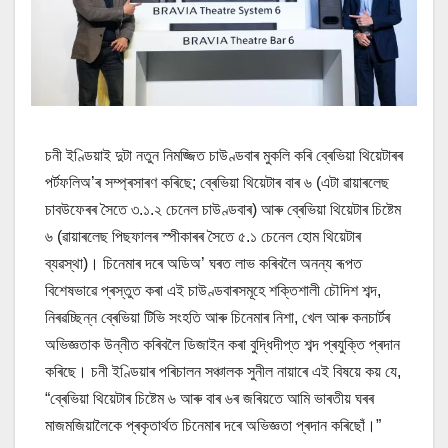
চনী ইণ্ডিয়াই দুটা নতুন নিমজ্জিত চাউণ্ডবাৰ মুকলি কৰি ব্ৰেভিয়া থিয়েটাৰৰ
পৰ্টফলিঅ’ৰ সম্প্ৰসাৰণ কৰিছে; ব্ৰেভিয়া থিয়েটাৰ বাৰ ৬ (এটা ৱায়াৰলেছ
চাবউফেৰৰ সৈতে ৩.১.২ চেনেল চাউণ্ডবাৰ) আৰু ব্ৰেভিয়া থিয়েটাৰ চিষ্টেম
৬ (ৱায়াৰলেছ পিছফালৰ স্পীকাৰৰ সৈতে ৫.১ চেনেল হোম থিয়েটাৰ
ব্যৱস্থা)। চিনেমাৰ দৰে অডিঅ’ ঘৰত লাভ কৰিবলৈ অনন্য ৰূপত
বিশেষভাৱে প্ৰস্তুত কৰা এই চাউণ্ডবাৰসমূহে শক্তিশালী চৌদিশ শব্দ,
নিৰৱচ্ছিন্ন ব্ৰেভিয়া টিভি সংহতি আৰু চিনেমাৰ নিশা, খেল আৰু কনচাৰ্টৰ
অভিজ্ঞতাক উন্নীত কৰিবলৈ ডিজাইন কৰা বুদ্ধিদীপ্ত শব্দ প্ৰযুক্তি প্ৰদান
কৰিছে। চনী ইণ্ডিয়াৰ পৰিচালন সঞ্চালক সুনীল নায়াৰে এই বিষয়ে কয় যে,
“ব্ৰেভিয়া থিয়েটাৰ চিষ্টেম ৬ আৰু বাৰ ৬ৰ জৰিয়তে আমি ভাৰতীয় ঘৰৰ
মাজমজিয়ালৈকে প্ৰকৃতাৰ্থত চিনেমাৰ দৰে অভিজ্ঞতা প্ৰদান কৰিছোঁ।”