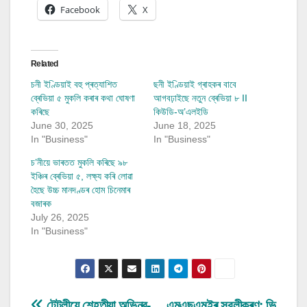
Facebook
X
Related
চনী ইণ্ডিয়াই বহু প্ৰত্যাশিত
ছনী ইণ্ডিয়াই গ্ৰাহকৰ বাবে
ব্ৰেভিয়া ৫ মুকলি কৰাৰ কথা ঘোষণা
আগবঢ়াইছে নতুন ব্ৰেভিয়া ৮ II
কৰিছে
কিউডি-অ’এলইডি
June 30, 2025
June 18, 2025
In "Business"
In "Business"
চ’নীয়ে ভাৰতত মুকলি কৰিছে ৯৮
ইঞ্চিৰ ব্ৰেভিয়া ৫, লক্ষ্য কৰি লোৱা
হৈছে উচ্চ মানদণ্ডৰ হোম চিনেমাৰ
বজাৰক
July 26, 2025
In "Business"
টেটলীয়ে শেহতীয়া অভিনৱ-
এমএছএমইৰ সবলীকৰণ: ভি