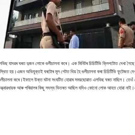
ী এলভিছ যাদৱৰ ঘৰত দুজন লোকে গুলীচালনা কৰে। এক মিনিটৰ চিচিটিভি ক্লিপটোত দেখা গৈছে 
পস্থিত হয়।এজন অভিযুক্তই ঘৰটোৰ মূল গেটত থিয় হৈ গুলীচালনা কৰা চিচিটিভি ফুটেজত দে
িক গুলীচালনা কৰে।ইফালে উক্ত ঘটনা সংঘটিত হোৱাৰ সময়ছোৱাত এলভিছ ঘৰত নাছিল। তেও
ঘৰৰ তত্ত্বাৱধায়ক আৰু পৰিয়ালৰ কিছু সদস্য ভিতৰত আছিল যদিও কোনো লোক আহত হোৱা নাই