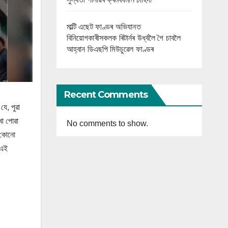
মাল্টি এছেট ফাণ্ডৰ অভিযানত
বিনিয়োগকাৰীসকলক ৰিটাৰ্নৰ উৰ্ধ্বলৈ গৈ চাবলৈ
আহ্বান ডিএছপি মিউচুৱেল ফাণ্ডৰ
Recent Comments
যে, পুৱা
খা পোৱা
No comments to show.
ঁ কোনো
।এই