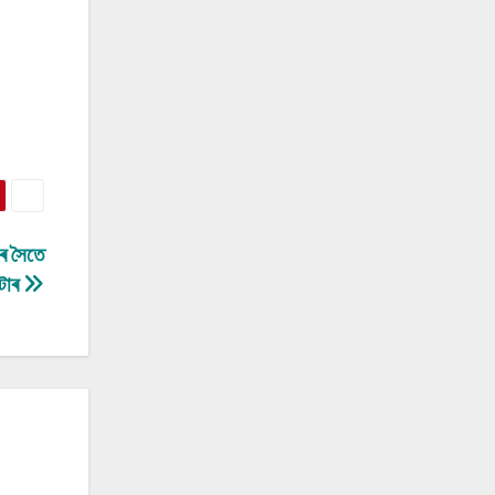
ণৰ সৈতে
টোৰ