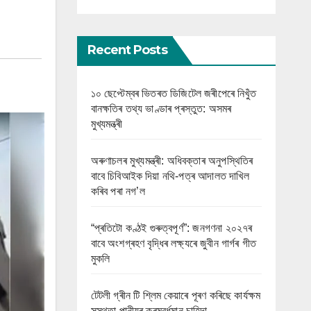
Recent Posts
১০ ছেপ্টেম্বৰ ভিতৰত ডিজিটেল জৰীপেৰে নিখুঁত
বানক্ষতিৰ তথ্য ভাণ্ডাৰ প্ৰস্তুত: অসমৰ
মুখ্যমন্ত্ৰী
অৰুণাচলৰ মুখ্যমন্ত্ৰী: অধিবক্তাৰ অনুপস্থিতিৰ
বাবে চিবিআইক দিয়া নথি-পত্ৰ আদালত দাখিল
কৰিব পৰা নগ’ল
“প্ৰতিটো কণ্ঠই গুৰুত্বপূৰ্ণ”: জনগণনা ২০২৭ৰ
বাবে অংশগ্ৰহণ বৃদ্ধিৰ লক্ষ্যৰে জুবীন গাৰ্গৰ গীত
মুকলি
টেটলী গ্ৰীন টি শ্লিম কেয়াৰে পূৰণ কৰিছে কাৰ্যক্ষম
সুস্থতা পানীয়ৰ ক্ৰমবৰ্ধমান চাহিদা