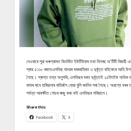
দেওবাৰে পুৱা গুৰুগ্ৰামত বিতৰ্কিত ইউটিউবাৰ তথা বিগবছ অ’টিটি বিজয়
প্ৰায় ৫:৩০ বজাতএলভিছ যাদৱৰ ঘৰৰবাহিৰত ৩ দুৰ্বৃত্ত বাইকেৰে আহি উ
গৈছে। প্ৰাপ্ত তথ্য অনুসৰি, এলভিছৰ ঘৰত দুৰ্বৃত্তই ২৫টাতকৈ অধ
কামৰ বাবে হাৰিয়ানাৰ বাহিৰলৈ যোৱা বুলি জানিব পৰা গৈছে। অৱশ্যে 
পৰ্যন্ত আৰক্ষীত গোচৰ ৰুজু কৰা নাই এলভিছৰ পৰিয়ালে।
Share this:
Facebook
X