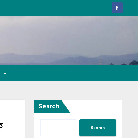
T
Search
ে
Search