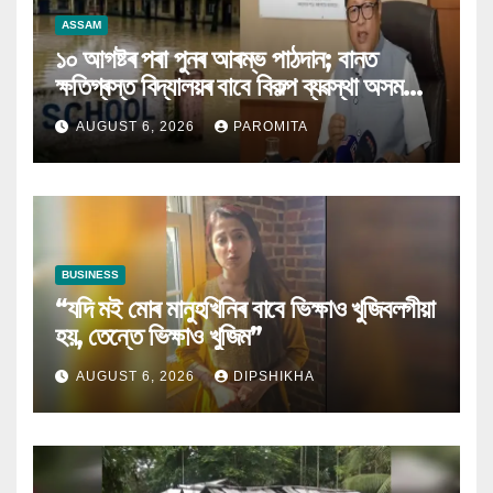
ASSAM
১০ আগষ্টৰ পৰা পুনৰ আৰম্ভ পাঠদান; বানত
ক্ষতিগ্ৰস্ত বিদ্যালয়ৰ বাবে বিকল্প ব্যৱস্থা অসম
চৰকাৰৰ
AUGUST 6, 2026
PAROMITA
BUSINESS
“যদি মই মোৰ মানুহখিনিৰ বাবে ভিক্ষাও খুজিবলগীয়া
হয়, তেন্তে ভিক্ষাও খুজিম”
AUGUST 6, 2026
DIPSHIKHA