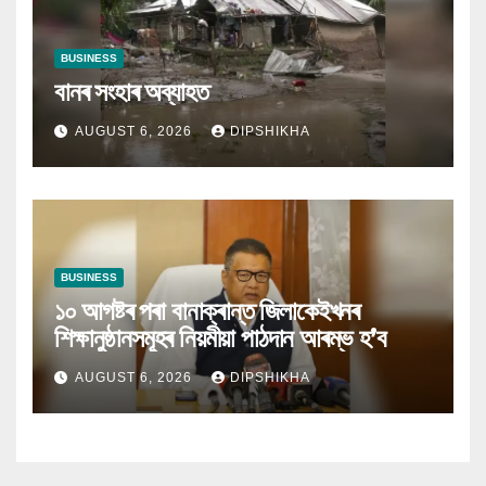
BUSINESS
বানৰ সংহাৰ অব্যাহত
AUGUST 6, 2026
DIPSHIKHA
BUSINESS
১০ আগষ্টৰ পৰা বানাক্ৰান্ত জিলাকেইখনৰ
শিক্ষানুষ্ঠানসমূহৰ নিয়মীয়া পাঠদান আৰম্ভ হ’ব
AUGUST 6, 2026
DIPSHIKHA