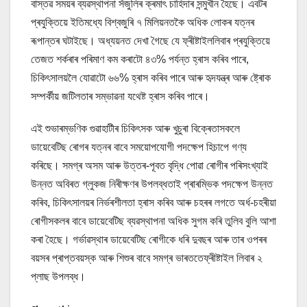
বাস্তৱ সময়ৰ ব্যৱস্থাপনা সঁজুলিৰ ক্ৰমাৎ চাহিদাৰ সন্মুখীন হৈছে। এবটৰ
প্ৰযুক্তিয়ে ইতিমধ্যে বিশ্বজুৰি ৭ মিলিয়নতকৈ অধিক লোকৰ যত্নৰ
ৰূপান্তৰ ঘটাইছে। অধ্যয়নত দেখা গৈছে যে ফ্ৰীষ্টাইললিবাৰ প্ৰযুক্তিয়ে
তেজত শৰ্কৰাৰ পৰিমাণ কম কৰাটো ৪৩% পৰ্যন্ত হ্ৰাস কৰিব পাৰে,
চিকিৎসালয়লৈ যোৱাটো ৬৬% হ্ৰাস কৰিব পাৰে আৰু হৃদযন্ত্ৰ আৰু ষ্ট্ৰোক
সম্পৰ্কীয় জটিলতাৰ সম্ভাৱনা যথেষ্ট হ্ৰাস কৰিব পাৰে।
এই শুভাৰম্ভণিক গুৱাহাটীৰ চিকিৎসক আৰু খুচুৰা বিক্ৰেতাসকলে
ডায়েবেটিছ ৰোগৰ যত্নৰ বাবে সময়োপযোগী পদক্ষেপ হিচাপে গণ্য
কৰিছে। সমগ্ৰ অসম আৰু উত্তৰ-পূবত বৃদ্ধি পোৱা ৰোগীৰ পৰিসংখ্যাই
উন্নত অবিৰত গ্লুকজ নিৰীক্ষণৰ উপলব্ধতাই প্ৰাৰম্ভিক পদক্ষেপ উন্নত
কৰিব, চিকিৎসালয়ৰ নিৰ্ভৰশীলতা হ্ৰাস কৰিব আৰু চহৰৰ লগতে অৰ্ধ-চহৰীয়া
ৰোগীসকলৰ বাবে ডায়েবেটিছ ব্যৱস্থাপনা অধিক সুগম কৰি তুলিব বুলি আশা
কৰা হৈছে। গৰ্ভাৱস্থাৰ ডায়েবেটিছ ৰোগীকে ধৰি দুবছৰ আৰু তাৰ ওপৰৰ
বয়সৰ প্ৰাপ্তবয়স্ক আৰু শিশুৰ বাবে সমগ্ৰ ভাৰততেফ্ৰীষ্টাইল লিবাৰ ২
প্লাছ উপলব্ধ।