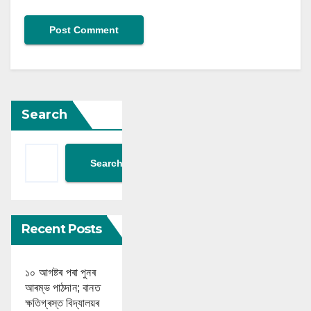
Search
Search
Recent Posts
১০ আগষ্টৰ পৰা পুনৰ
আৰম্ভ পাঠদান; বানত
ক্ষতিগ্ৰস্ত বিদ্যালয়ৰ