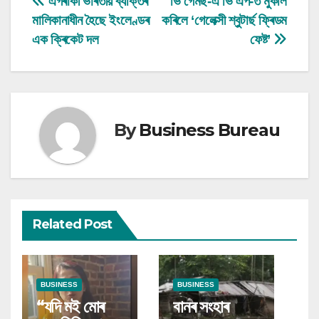
Post
এগৰাকী ভাৰতীয় ব্যক্তিৰ
ভি গেমছ-এ ভি এপ-ত মুকলি
মালিকানাধীন হৈছে ইংলেণ্ডৰ
কৰিলে ‘গেলেক্সী শ্বুটাৰ্ছ ফ্ৰিডম
navigation
এক ক্ৰিকেট দল
ফেষ্ট’
By
Business Bureau
Related Post
BUSINESS
BUSINESS
“যদি মই মোৰ
বানৰ সংহাৰ