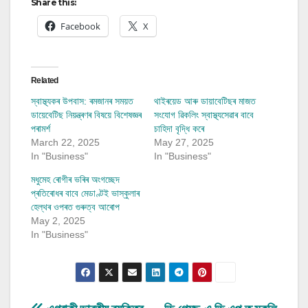
Share this:
Facebook
X
Related
স্বাস্থ্যকৰ উপবাস: ৰমজানৰ সময়ত
থাইৰয়েড আৰু ডায়াবেটিছৰ মাজত
ডায়েবেটিছ নিয়ন্ত্ৰণৰ বিষয়ে বিশেষজ্ঞৰ
সংযোগ ৱিকলিং স্বাস্থ্যসেৱাৰ বাবে
পৰামৰ্শ
চাহিদা বৃদ্ধি কৰে
March 22, 2025
May 27, 2025
In "Business"
In "Business"
মধুমেহ ৰোগীৰ ভৰিৰ অংগচ্ছেদ
প্ৰতিৰোধৰ বাবে মেডাণ্টই ভাস্কুলাৰ
হেল্থৰ ওপৰত গুৰুত্ব আৰোপ
May 2, 2025
In "Business"