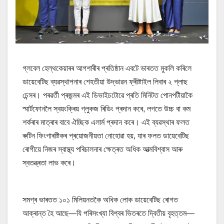
গ্লবেল হেল্থকেয়াৰৰ আগশাৰীৰ প্ৰতিষ্ঠান এবটে ভাৰতত মুকলি কৰিলে
ডায়েবেটিছ ব্যৱস্থাপনাৰ শেহতীয়া উদ্ভাৱন ফ্ৰীষ্টাইল লিবাৰ ২ প্লাছ
চেন্সৰ। পৰৱৰ্তী প্ৰজন্মৰ এই ডিভাইচটোৱে প্ৰতি মিনিটত পোনপটীয়াকৈ
স্মাৰ্টফোনলৈ স্বয়ংক্ৰিয় গ্লুকজ ৰিডিং প্ৰদান কৰে, লগতে উচ্চ বা কম
শৰ্কৰাৰ মাত্ৰাৰ বাবে ঐচ্ছিক এলাৰ্ম প্ৰদান কৰে। এই ব্যৱস্থাৰ ফলত
ৰুটিন ফিংগাৰষ্টিকৰ প্ৰয়োজনীয়তা নোহোৱা হয়, যাৰ ফলত ডায়েবেটিছ
ৰোগীয়ে নিজৰ স্বাস্থ্য পৰিচালনাৰ ক্ষেত্ৰত অধিক আত্মবিশ্বাস আৰু
স্বতন্ত্ৰতা লাভ কৰে।
সমগ্ৰ ভাৰতত ১০১ মিলিয়নতকৈ অধিক লোক ডায়েবেটিছ ৰোগত
আক্ৰান্ত হৈ আছে—যি পৰিসংখ্যা বিশ্বৰ ভিতৰতে দ্বিতীয় বৃহত্তম—