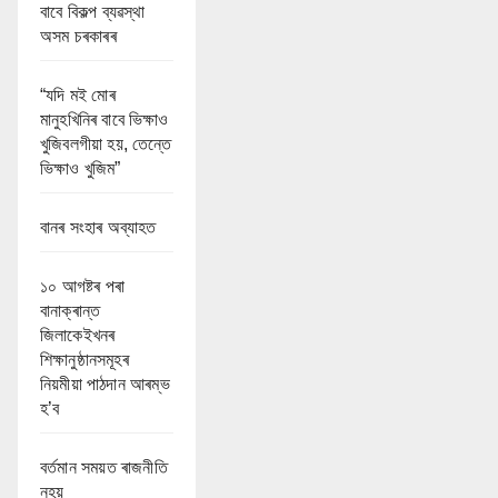
বাবে বিকল্প ব্যৱস্থা
অসম চৰকাৰৰ
“যদি মই মোৰ
মানুহখিনিৰ বাবে ভিক্ষাও
খুজিবলগীয়া হয়, তেন্তে
ভিক্ষাও খুজিম”
বানৰ সংহাৰ অব্যাহত
১০ আগষ্টৰ পৰা
বানাক্ৰান্ত
জিলাকেইখনৰ
শিক্ষানুষ্ঠানসমূহৰ
নিয়মীয়া পাঠদান আৰম্ভ
হ’ব
বৰ্তমান সময়ত ৰাজনীতি
নহয়