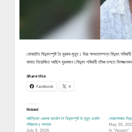
যোৰহাটত বিদ্যুৎস্পৃষ্ট হৈ যুৱকৰ মৃত্যু। উচ্চ ক্ষমতাসম্পন্ন বিদ্যুৎ প
কামত নিয়োজিত আছিল যুৱকজন।বিদ্যুৎ পৰিবাহী তাঁৰৰ তলতে বিপজ্জনকভ
Share this:
Facebook
X
Related
মৰ্মান্তিক! এজনক বচাবলৈ গৈ বিদ্যুৎস্পৃষ্ট হৈ মৃত্যু একেটা
গোৱালপাৰাত বিদ্যুৎ
পৰিয়ালৰ ৪ সদস্যৰ
May 30, 20
July 9, 2026
In "Assam"