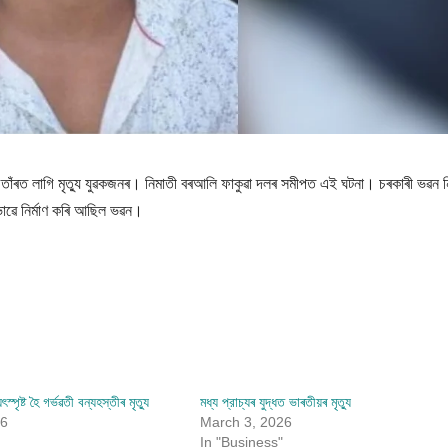
ৰিবাহী তাঁৰত লাগি মৃত্যু যুৱকজনৰ। নিমাতী বৰআলি ফাকুৱা দলৰ সমীপত এই ঘটনা। চৰকাৰী ভৱন নি
াৱে নিৰ্মাণ কৰি আছিল ভৱন।
স্পৃষ্ট হৈ গৰ্ভৱতী বন্যহস্তীৰ মৃত্যু
মধ্য প্রাচ্যৰ যুদ্ধত ভাৰতীয়ৰ মৃত্যু
26
March 3, 2026
In "Business"