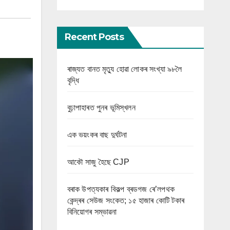
Recent Posts
ৰাজ্যত বানত মৃত্যু হোৱা লোকৰ সংখ্যা ৯৮লৈ
বৃদ্ধি
বুঢ়াপাহাৰত পুনৰ ভূমিস্খলন
এক ভয়ংকৰ বাছ দুৰ্ঘটনা
আকৌ সাজু হৈছে CJP
বৰাক উপত্যকাৰ বিকল্প ব্ৰডগজ ৰে’লপথক
কেন্দ্ৰৰ সেউজ সংকেত; ১৫ হাজাৰ কোটি টকাৰ
বিনিয়োগৰ সম্ভাৱনা