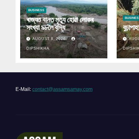
BUSINESS
ৰাজ্যত বানত মৃত্যু হোৱা লোকৰ
BUSINES
সংখ্যা ৯৮লৈ বৃদ্ধি
বুঢ়াপা
AUGUST 8, 2026
AUGU
DIPSHIKHA
DIPSHI
E-Mail:
contact@assamsamay.com