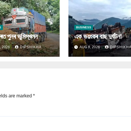
S
BUSINESS
হাৰত পুনৰ ভূমিস্খলন
এক ভয়ংকৰ বাছ দুৰ্ঘটনা
, 2026
DIPSHIKHA
AUG 8, 2026
DIPSHIKH
elds are marked
*