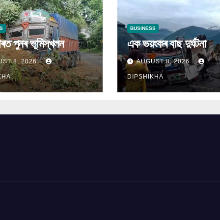
S
BUSINESS
হাৰত পুনৰ ভূমিস্খলন
এক ভয়ংকৰ বাছ দুৰ্ঘটনা
ST 8, 2026
AUGUST 8, 2026
KHA
DIPSHIKHA