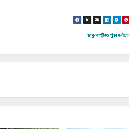
জম্মু-কাশ্মীৰত পুনৰ গুলীচ