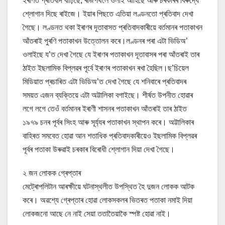
ইৰাণত প্ৰতিবাদ বাঢ়িছে, ৰাজপথলৈ ওলাই আহিছে আৰু চৰকাৰৰ বিৰুদ্ধে
শ্লোগান দিছে ৰাইজে। ইয়াৰ পিছতে এতিয়া লণ্ডনতো প্ৰতিবাদ দেখা
গৈছে। লণ্ডনত থকা ইৰাণৰ দূতাবাসত প্ৰতিবাদকাৰীয়ে বৰ্তমানৰ পতাকাখন
আঁতৰাই পুৰণি পতাকাখন উত্তোলন কৰে।লণ্ডনৰ পৰা এটা ভিডিঅ’
ওলাইছে য’ত দেখা গৈছে যে ইৰাণৰ পতাকাখন দূতাবাসৰ পৰা আঁতৰাই তাৰ
ঠাইত ইছলামিক বিপ্লৱৰ পূৰ্বে ইৰাণৰ পতাকাখন ৰখা হৈছিল।ছ’চিয়েল
মিডিয়াত প্ৰচাৰিত এটা ভিডিঅ’ত দেখা গৈছে যে শনিবাৰে প্ৰতিবাদৰ
সময়ত এজন ব্যক্তিয়ে এটা অট্টালিকা বগাইছে। শীৰ্ষত উপনীত হোৱাৰ
লগে লগে তেওঁ বৰ্তমানৰ ইৰাণী শাসনৰ পতাকাখন আঁতৰাই তাৰ ঠাইত
১৯৭৯ চনৰ পূৰ্বৰ সিংহ আৰু সূৰ্য্যৰ পতাকাখন স্থাপন কৰে। অট্টালিকাৰ
বাহিৰত সমবেত হোৱা আন শতাধিক প্ৰতিবাদকাৰীয়েও ইছলামিক বিপ্লৱৰ
পূৰ্বৰ পতাকা উৰুৱাই চৰকাৰ বিৰোধী শ্লোগান দিয়া দেখা গৈছে।
২ জন লোকক গ্ৰেপ্তাৰ
মেট্ৰোপলিটান আৰক্ষীয়ে ঘটনাস্থলীত উপস্থিত হৈ দুজন লোকক আটক
কৰে। অৱশ্যে গ্ৰেপ্তাৰ হোৱা লোকসকলৰ ভিতৰত পতাকা নমাই দিয়া
লোকজনো আছে নে নাই সেয়া ততাতৈয়াকৈ স্পষ্ট হোৱা নাই।