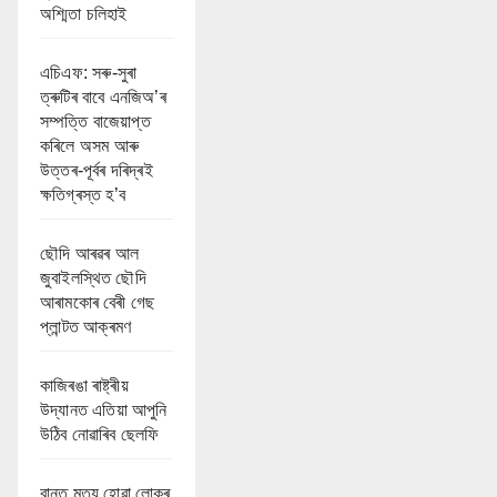
অশ্মিতা চলিহাই
এচিএফ: সৰু-সুৰা
ত্ৰুটিৰ বাবে এনজিঅ’ৰ
সম্পত্তি বাজেয়াপ্ত
কৰিলে অসম আৰু
উত্তৰ-পূৰ্বৰ দৰিদ্ৰই
ক্ষতিগ্ৰস্ত হ’ব
ছৌদি আৰৱৰ আল
জুবাইলস্থিত ছৌদি
আৰামকোৰ বেৰী গেছ
প্লান্টত আক্ৰমণ
কাজিৰঙা ৰাষ্ট্ৰীয়
উদ্যানত এতিয়া আপুনি
উঠিব নোৱাৰিব ছেলফি
বানত মৃত্যু হোৱা লোকৰ