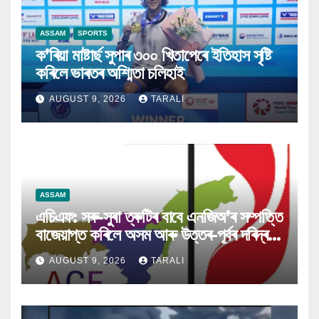
ASSAM
SPORTS
ক’ৰিয়া মাষ্টাৰ্ছ সুপাৰ ৩০০ খিতাপেৰে ইতিহাস সৃষ্টি
কৰিলে ভাৰতৰ অশ্মিতা চলিহাই
AUGUST 9, 2026
TARALI
ASSAM
এচিএফ: সৰু-সুৰা ত্ৰুটিৰ বাবে এনজিঅ’ৰ সম্পত্তি
বাজেয়াপ্ত কৰিলে অসম আৰু উত্তৰ-পূৰ্বৰ দৰিদ্ৰই
ক্ষতিগ্ৰস্ত হ’ব
AUGUST 9, 2026
TARALI