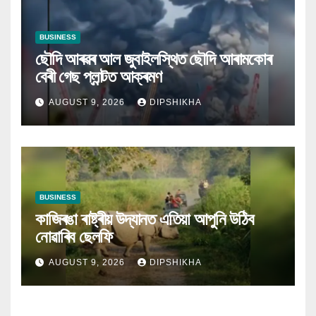
BUSINESS
ছৌদি আৰৱৰ আল জুবাইলস্থিত ছৌদি আৰামকোৰ
বেৰী গেছ প্লান্টত আক্ৰমণ
AUGUST 9, 2026
DIPSHIKHA
BUSINESS
কাজিৰঙা ৰাষ্ট্ৰীয় উদ্যানত এতিয়া আপুনি উঠিব
নোৱাৰিব ছেলফি
AUGUST 9, 2026
DIPSHIKHA