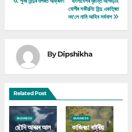
Post
পুনৰ হিন্দুৰ ওপৰত আক্ৰমণ
বাংলাদেশৰ দৃষ্টান্ত আগবঢ়াই
যোগীৰ সকীয়নি! হিন্দু একত্ৰিত
navigation
নহ’লে নামি আহিব সৰ্বনাশ
By
Dipshikha
Related Post
BUSINESS
BUSINESS
ছৌদি আৰৱৰ আল
কাজিৰঙা ৰাষ্ট্ৰীয়