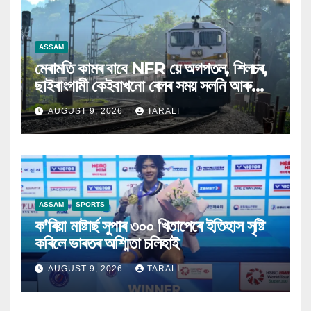
ASSAM
মেৰামতি কামৰ বাবে NFR য়ে অগপতল, শিলচৰ,
ছাইৰাংগামী কেইবাখনো ৰেলৰ সময় সলনি আৰু
বাতিল কৰিলে
AUGUST 9, 2026
TARALI
ASSAM
SPORTS
ক’ৰিয়া মাষ্টাৰ্ছ সুপাৰ ৩০০ খিতাপেৰে ইতিহাস সৃষ্টি
কৰিলে ভাৰতৰ অশ্মিতা চলিহাই
AUGUST 9, 2026
TARALI