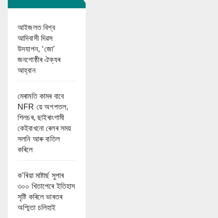
আইজলত বিশ্ব
আদিবাসী দিৱস
উদযাপন, ‘জো’
জনগোষ্ঠীৰ ঐক্যৰ
আহ্বান
মেৰামতি কামৰ বাবে
NFR য়ে অগপতল,
শিলচৰ, ছাইৰাংগামী
কেইবাখনো ৰেলৰ সময়
সলনি আৰু বাতিল
কৰিলে
ক’ৰিয়া মাষ্টাৰ্ছ সুপাৰ
৩০০ খিতাপেৰে ইতিহাস
সৃষ্টি কৰিলে ভাৰতৰ
অশ্মিতা চলিহাই