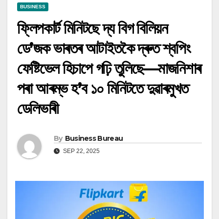
BUSINESS
ফ্লিপকাৰ্ট মিনিটছে দ্য বিগ বিলিয়ন
ডে’জক ভাৰতৰ আটাইতকৈ দ্ৰুত শ্বপিং
ফেষ্টিভেল হিচাপে গঢ়ি তুলিছে—মাজনিশাৰ
পৰা আৰম্ভ হ’ব ১০ মিনিটতে দুৱাৰমুখত
ডেলিভাৰী
By
Business Bureau
SEP 22, 2025