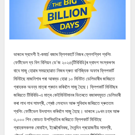
ভাৰতৰ স্বদেশী ই-কমাৰ্চ বজাৰ ফ্লিপকাৰ্টে নিজৰ ফ্লেগশ্বিপ শ্বপিং
ফেষ্টিভেল দ্য বিগ বিলিয়ন ডে’জ ২০২৫(টিবিবিডি)ৰ দ্বাদশ সংস্কৰণৰ
বাবে সাজু হোৱাৰ সময়ছোৱাত নিজৰ দ্ৰুত বাণিজ্যিক অফাৰ ফ্লিপকাৰ্ট
মিনিটছে মাজনিশাৰ পৰা আৰম্ভ হোৱা ১০ মিনিটত ডেলিভাৰীৰ জৰিয়তে
গ্ৰাহকক অনন্য মাত্ৰা প্ৰদান কৰিবলৈ সাজু হৈছে। ফ্লিপকাৰ্ট মিনিটছৰ
জৰিয়তে টিবিবিডি-এ মাত্ৰ কেইমিনিটমানৰ ভিতৰতে বজাৰসমূহত ডেলিভাৰী
কৰা লাখ লাখ সামগ্ৰী, শ্ৰেষ্ঠ লেনদেন আৰু সুবিধাৰ জৰিয়তে দ্ৰুততম
শ্বপিং ফেষ্টিভেল উদযাপন কৰিবলৈ সাজু হৈছে। ভাৰতৰ ১৯খন চহৰ আৰু
৩,০০০ পিন কোডত উপস্থিতিৰ জৰিয়তে ফ্লিপকাৰ্ট মিনিটছে
গ্ৰাহকসকলক মোবাইল, ইলেক্ট্ৰনিকছ, দৈনন্দিন প্ৰয়োজনীয় সামগ্ৰী,