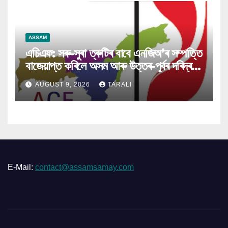
ASSAM
এচিএফ: সৰু-সুৰা ত্ৰুটিৰ বাবে এনজিঅ’ৰ সম্পত্তি
বাজেয়াপ্ত কৰিলে অসম আৰু উত্তৰ-পূৰ্বৰ দৰিদ্ৰই
ক্ষতিগ্ৰস্ত হ’ব
AUGUST 9, 2026
TARALI
E-Mail:
contact@assamsamay.com