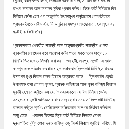
সৌন্দৰ্য, ব্যক্তিগত যত্ন, গেলামাল আৰু আন বহুতো টিবিবিডিৰ সকলো
ডাঙৰ লেনদেন আৰু অফাৰৰ সুবিধা প্ৰদান কৰিব। ফ্লিপকাৰ্ট মিনিটছত বিগ
বিলিয়ন ডে’জ চেল এক অতুলনীয় উৎসৱমুখৰ অনুষ্ঠানেৰে পোনপটীয়াকৈ
গ্ৰাহকৰ সৈতে লাইভ হ’ব, যি অনুষ্ঠানৰ সমগ্ৰ সময়ছোৱাত চহৰসমূহত ২৪
ঘণ্টাই কাৰ্যকৰী হ’ব।
গ্ৰাহকসকলে শেহতীয়া সামগ্ৰী আৰু অত্যাৱশ্যকীয় সামগ্ৰীৰ ওপৰত
ব্লকবাষ্টাৰ লেনদেনৰ বাবে অপেক্ষা কৰিব পাৰে, সকলোবোৰ মাত্ৰ ১০
মিনিটৰ ভিতৰতে ডেলিভাৰী কৰা হয়। গুৱাহাটী, জয়পুৰ, লক্ষ্ণৌ, আম্বালা,
কানপুৰ আৰু পাটনাৰ দৰে টায়াৰ ২+ বজাৰবোৰ ফ্লিপকাৰ্ট মিনিটছত উৎসৱ
উদযাপন মুখ্য বিকাশ চালক হিচাপে অব্যাহত আছে। ফ্লিপকাৰ্টৰ জ্যেষ্ঠ
উপাধ্যক্ষ তথা যোগান শৃংখল, গ্ৰাহক অভিজ্ঞতা আৰু পুনৰ বাণিজ্য বিভাগৰ
মুৰব্বী হেমন্ত বদ্ৰীয়ে কয় যে, “গ্ৰাহকসকলে দ্য বিগ বিলিয়ন ডে’জ
২০২৫-ৰ যাদুকৰী অভিজ্ঞতাৰ বাবে সাজু হোৱাৰ সময়তে ফ্লিপকাৰ্ট মিনিটছে
ভাৰতৰ সৰ্ববৃহৎ শ্বপিং ফেষ্টিভেলৰ অভিজ্ঞতাক ন ৰূপত ৰ্নিৰ্ধাৰণ কৰিবলৈ
সাজু হৈছে। এবছৰৰ ভিতৰত ফ্লিপকাৰ্ট মিনিটছে নিজকে দেশৰ
দ্ৰুতগতিত বৃদ্ধি পোৱা দ্ৰুত বাণিজ্য প্লেটফৰ্ম হিচাপে প্ৰতিষ্ঠা কৰিছে, যি