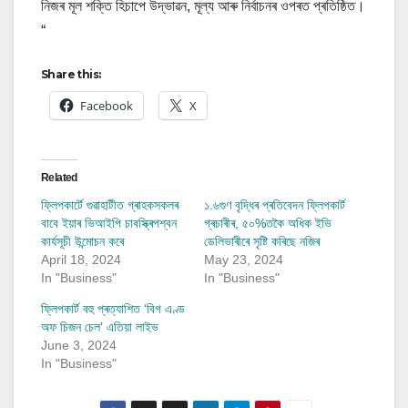
নিজৰ মূল শক্তি হিচাপে উদ্ভাৱন, মূল্য আৰু নিৰ্বাচনৰ ওপৰত প্ৰতিষ্ঠিত।
“
Share this:
Facebook
X
Related
ফ্লিপকাৰ্টে গুৱাহাটীত গ্ৰাহকসকলৰ
১.৬গুণ বৃদ্ধিৰ প্ৰতিবেদন ফ্লিপকাৰ্ট
বাবে ইয়াৰ ভিআইপি চাবস্ক্ৰিপশ্বন
গ্ৰচাৰীৰ, ৫০%তকৈ অধিক ইভি
কাৰ্যসূচী উন্মোচন কৰে
ডেলিভাৰীৰে সৃষ্টি কৰিছে নজিৰ
April 18, 2024
May 23, 2024
In "Business"
In "Business"
ফ্লিপকাৰ্ট বহু প্ৰত্যাশিত ‘বিগ এণ্ড
অফ চিজন চেল’ এতিয়া লাইভ
June 3, 2024
In "Business"