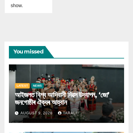
show.
You missed
LATEST
NEWS
আইজলত বিশ্ব আদিবাসী দিৱস উদযাপন, ‘জো’
জনগোষ্ঠীৰ ঐক্যৰ আহ্বান
AUGUST 9, 2026
TARALI