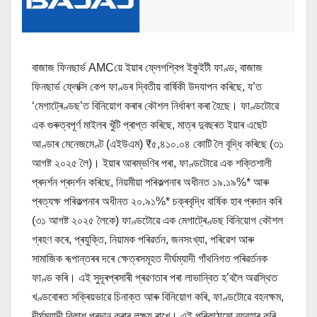
বাজাজ ফিনছাৰ্ভ AMCয়ে ইয়াৰ ফ্লেগশ্বিপ ইকুইটী ফাণ্ড, বাজাজ
ফিনছাৰ্ভ ফ্লেক্সি কেপ ফাণ্ডৰ দ্বিতীয় বাৰ্ষিকী উদযাপন কৰিছে, য’ত
‘মেগাট্ৰেণ্ডছ’ত বিনিয়োগ কৰাৰ কৌশল নিৰ্ধাৰণ কৰা হৈছে। ফাণ্ডটোৱে
এক গুৰুত্বপূৰ্ণ মাইলৰ খুঁটি প্ৰাপ্ত কৰিছে, মাত্ৰ দুবছৰত ইয়াৰ এছেট
আণ্ডাৰ মেনেজমেণ্ট (এইউএম) ₹৫,৪১০.০৪ কোটি লৈ বৃদ্ধি কৰিছে (৩১
আগষ্ট ২০২৫ লৈ)। ইয়াৰ আৰম্ভণিৰ পৰা, ফাণ্ডটোৱে এক শক্তিশালী
প্ৰদৰ্শন প্ৰদৰ্শন কৰিছে, নিয়মীয়া পৰিকল্পনাৰ অধীনত ১৯.১৯%* আৰু
প্ৰত্যক্ষ পৰিকল্পনাৰ অধীনত ২০.৯১%* চক্ৰবৃদ্ধি বাৰ্ষিক হাৰ প্ৰদান কৰি
(৩১ আগষ্ট ২০২৫ লৈকে) ফাণ্ডটোৱে এক মেগাট্ৰেণ্ডছ বিনিয়োগ কৌশল
গ্ৰহণ কৰে, প্ৰযুক্তি, নিয়ামক পৰিৱৰ্তন, জনসংখ্যা, পৰিৱেশ আৰু
সামাজিক ৰূপান্তৰৰ দৰে ক্ষেত্ৰসমূহত দীৰ্ঘম্যাদী গাঁথনিগত পৰিৱৰ্তনক
ফাণ্ড কৰি। এই সুদূৰপ্ৰসাৰী প্ৰৱণতাৰ পৰা লাভান্বিত হ’বলৈ অৱস্থিত
খণ্ডবোৰত সক্ৰিয়ভাৱে চিনাক্ত আৰু বিনিয়োগ কৰি, ফাণ্ডটোৱে বহনক্ষম,
দীৰ্ঘম্যাদী বিকাশ প্ৰদান কৰাৰ লক্ষ্য ৰাখে। এই পৰিকাঠামো ব্যৱহাৰ কৰি,