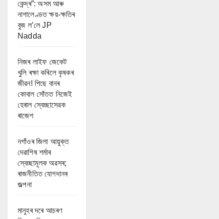
কেন্দ্ৰ”: অসম আৰু
নাগালেণ্ডত ক্ষয়-ক্ষতিৰ
বুজ ল’লে JP
Nadda
নিজৰ লাইফ জেকেট
খুলি ৰক্ষা কৰিলে কৃষকৰ
জীৱন! পিছে বানৰ
কোবাল সোঁতত নিজেই
হেৰাল স্বেচ্ছাসেৱক
ৰাজেশ
নগাঁওৰ জিলা আয়ুক্ত
দেৱাশিষ শৰ্মাৰ
স্বেচ্ছামূলক অৱসৰ;
ৰাজনীতিত যোগদানৰ
জল্পনা
মানুহৰ দৰে আচৰণ