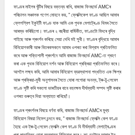
ফাণ্ডৰ মাইলৰ খুঁটিৰ বিষয়ে বক্তব্য ৰাখি, বাজাজ ফিনছাৰ্ভ AMCৰ
পৰিচালন সঞ্চালক গণেশ মোহনে কয়, ” ফ্লেক্সিকেপ ফাণ্ড আছিল আমাৰ
ফ্লেগশ্বিপ ইকুইটী ফাণ্ড যাক আমি এক পৃথক মেগাট্ৰেণ্ড থিমৰ সৈতে
আৰম্ভ কৰিছিলো। ফাণ্ডৰ ২ বছৰীয়া বাৰ্ষিকীত, ফাণ্ডটো যিদৰে বৃদ্ধি
পাইছে আৰু প্ৰদৰ্শন কৰিছে সেয়া দেখি মই সুখী। ফাণ্ডৰ বৃদ্ধিয়ে আমাৰ
বিনিয়োগকাৰী আৰু বিতৰকসকলে আমাৰ ওপৰত ৰখা বিশ্বাস প্ৰতিফলিত
কৰে আৰু শক্তিশালী প্ৰদৰ্শনে আমি বাজাজ ফিনছাৰ্ভ AMC-ত গ্ৰহণ
কৰা এক পৃথক বিনিয়োগ দৰ্শন আৰু বিনিয়োগ প্ৰক্ৰিয়া প্ৰতিফলিত কৰে।
আগলৈ লক্ষ্য কৰি, আমি আমাৰ বিনিয়োগ ব্যৱস্থাপনা পদ্ধতিত এক ক্ষিপ্ৰ
আৰু প্ৰক্ৰিয়া-মুখী অনুশাসনৰ সৈতে যোৰা লগোৱা অনন্য, ট্ৰু-টু-লেবেল
ফাণ্ড সৃষ্টি কৰি সকলো ভাৰতীয়ৰ বাবে বহনক্ষম দীৰ্ঘম্যাদী সম্পদ সৃষ্টি কৰাৰ
ওপৰত গুৰুত্ব দিয়া অব্যাহত ৰাখিছোঁ।
ফাণ্ডৰ প্ৰদৰ্শনৰ বিষয়ে বৰ্ণনা কৰি, বাজাজ ফিনছাৰ্ভ AMCৰ মুখ্য
বিনিয়োগ বিষয়া নিমেশ চন্দনে কয়, ” বাজাজ ফিনছাৰ্ভ ফ্লেক্সি কেপ ফাণ্ড
হৈছে এক ট্ৰু-টু-লেবেল ফ্লেক্সি কেপ ফাণ্ড যি দীৰ্ঘম্যাদী মেগাট্ৰেণ্ডৰ
পৰা লাভান্বিত হোৱা ব্যৱসায়ত বিনিয়োগ কৰে। ফাণ্ডটোৱে আমাৰ ইন-