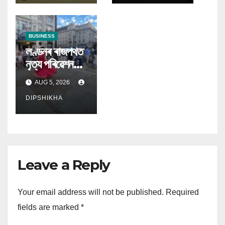
BUSINESS
লণ্ডনৰ ৰাজপথত
নৃত্য পৰিৱেশন
কৰি অসমৰ বাবে
AUG 5, 2026
সাহায্য বিচাৰিলে
মেঘৰঞ্জনী মেধিয়ে
DIPSHIKHA
Leave a Reply
Your email address will not be published.
Required
fields are marked
*