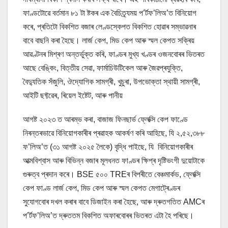
ফাণ্ডটোৱে বৰ্তমান ৮১ টা ষ্টকৰ এক বৈচিত্ৰ্যময় প’ৰ্টফ’লিঅ’ত বিনিয়োগ
কৰে, প্ৰতিটো বিকশিত বজাৰ লেণ্ডস্কেপত বিকশিত হোৱাৰ সম্ভাৱনাৰ
বাবে বাছনি কৰা হৈছে। লাৰ্জ কেপ, মিড কেপ আৰু স্মল কেপত সক্ৰিয়
আৱণ্টনৰ মিশ্ৰণ অন্তৰ্ভুক্ত কৰি, ফাণ্ডৰ মুখ্য খণ্ডৰ ওজনবোৰৰ ভিতৰত
আছে বেঙ্কিং, বিত্তীয় সেৱা, ফাৰ্মাচিউটিকেল আৰু জৈৱপ্ৰযুক্তি,
বৈদ্যুতিক সঁজুলি, ঔদ্যোগিক সামগ্ৰী, খুচুৰা, উপভোক্তা স্থায়ী সামগ্ৰী,
আইটি ছফ্টৱেৰ, ৰিয়েল ইষ্টেট, আৰু পানীয়
আগষ্ট ২০২৩ ত আৰম্ভ কৰা, বাজাজ ফিনছাৰ্ভ ফ্লেক্সি কেপ ফাণ্ডে
নিৰন্তৰভাৱে বিনিয়োগকাৰীৰ প্ৰৱাহক আকৰ্ষণ কৰি আহিছে, যি ২,৫২,৩৮৮
ফ’লিঅ’ত (৩১ আগষ্ট ২০২৫ লৈকে) বৃদ্ধি পাইছে, যি বিনিয়োগকাৰীৰ
আত্মবিশ্বাস আৰু বিভিন্ন বজাৰ মূলধনত ফাণ্ডৰ ক্ষিপ্ৰ দৃষ্টিভংগী দুয়োটাকে
গুৰুত্ব প্ৰদান কৰে। BSE ৫০০ TREৰ বিপৰীতে বেঞ্চমাৰ্কড, ফ্লেক্সি
কেপ ফাণ্ড লাৰ্জ কেপ, মিড কেপ আৰু স্মল কেপত মেগাট্ৰেণ্ডৰ
সুযোগবোৰ দখল কৰাৰ বাবে ডিজাইন কৰা হৈছে, আৰু দ্ৰুতগতিত AMCৰ
প’ৰ্টফ’লিঅ’ত দ্ৰুততম বিকশিত অফাৰবোৰৰ ভিতৰত এটা হৈ পৰিছে।