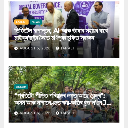
LATEST
NEWS
ডিজিটেল ৰূপান্তৰ, AI আৰু ভাষাৰ সহায়ৰ বাবে
মাইক্ৰ’ছফ্টৰ সৈতে মণিপুৰৰ চুক্তি স্বাক্ষৰ
AUGUST 5, 2026
TARALI
ASSAM
“প্ৰতিটো পীড়িত পৰিয়ালৰ লগত আছে কেন্দ্ৰ”:
অসম আৰু নাগালেণ্ডত ক্ষয়-ক্ষতিৰ বুজ ল’লে JP
Nadda
AUGUST 5, 2026
TARALI