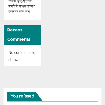
শিককঃ হিন্দু-মুছলমান
ৰাজনীতি বন্ধৰ আহ্বান
বদৰুদ্দিন আজমলৰ
Recent
Comments
No comments to
show.
You missed