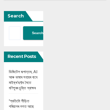
Search
Search
Recent Posts
ডিজিটেল ৰূপান্তৰ, AI
আৰু ভাষাৰ সহায়ৰ বাবে
মাইক্ৰ’ছফ্টৰ সৈতে
মণিপুৰৰ চুক্তি স্বাক্ষৰ
“প্ৰতিটো পীড়িত
পৰিয়ালৰ লগত আছে