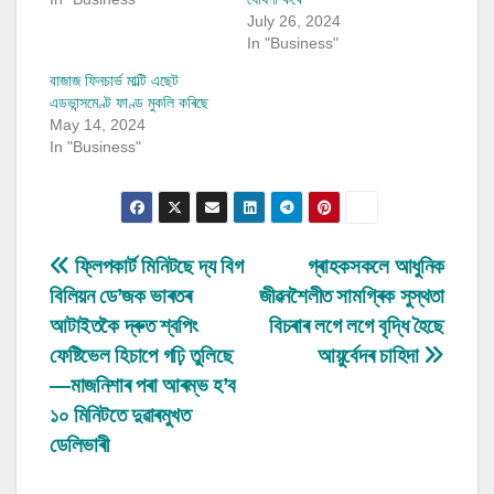
July 26, 2024
In "Business"
বাজাজ ফিনচাৰ্ভ মাল্টি এছেট
এডভান্সমেণ্ট ফাণ্ড মুকলি কৰিছে
May 14, 2024
In "Business"
Post
ফ্লিপকাৰ্ট মিনিটছে দ্য বিগ
গ্ৰাহকসকলে আধুনিক
বিলিয়ন ডে’জক ভাৰতৰ
জীৱনশৈলীত সামগ্ৰিক সুস্থতা
navigation
আটাইতকৈ দ্ৰুত শ্বপিং
বিচৰাৰ লগে লগে বৃদ্ধি হৈছে
ফেষ্টিভেল হিচাপে গঢ়ি তুলিছে
আয়ুৰ্বেদৰ চাহিদা
—মাজনিশাৰ পৰা আৰম্ভ হ’ব
১০ মিনিটতে দুৱাৰমুখত
ডেলিভাৰী