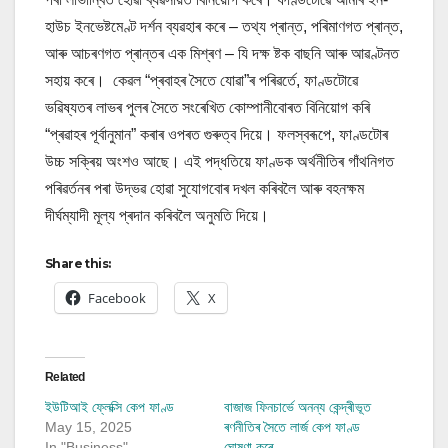
হাউচ ইনভেষ্টমেণ্ট দৰ্শন ব্যৱহাৰ কৰে – তথ্য প্ৰান্ত, পৰিমাণগত প্ৰান্ত,
আৰু আচৰণগত প্ৰান্তৰ এক মিশ্ৰণ – যি দক্ষ ষ্টক বাছনি আৰু আৱণ্টনত
সহায় কৰে। কেৱল “প্ৰবাহৰ সৈতে যোৱা”ৰ পৰিৱৰ্তে, ফাণ্ডটোৱে
ভৱিষ্যতৰ লাভৰ পুলৰ সৈতে সংৰেখিত কোম্পানীবোৰত বিনিয়োগ কৰি
“প্ৰৱাহৰ পূৰ্বানুমান” কৰাৰ ওপৰত গুৰুত্ব দিয়ে। ফলস্বৰূপে, ফাণ্ডটোৰ
উচ্চ সক্ৰিয় অংশও আছে। এই পদ্ধতিয়ে ফাণ্ডক অৰ্থনীতিৰ গাঁথনিগত
পৰিৱৰ্তনৰ পৰা উদ্ভৱ হোৱা সুযোগবোৰ দখল কৰিবলৈ আৰু বহনক্ষম
দীৰ্ঘম্যাদী মূল্য প্ৰদান কৰিবলৈ অনুমতি দিয়ে।
Share this:
Facebook
X
Related
ইউটিআই ফ্লেক্সি কেপ ফাণ্ড
বাজাজ ফিনচাৰ্ভে অনন্য কেন্দ্ৰীভূত
May 15, 2025
ৰণনীতিৰ সৈতে লাৰ্জ কেপ ফাণ্ড
In "Business"
ঘোষণা কৰে