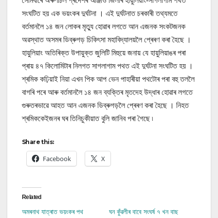
সোমবাৰে অৰুণাচল প্ৰদেশৰ আঞ্জাও জিলাৰ হায়ুলিয়াং-সাগলাগাম পথত
সংঘটিত হয় এক ভয়ংকৰ দুৰ্ঘটনা । এই দুৰ্ঘটনাত চৰকাৰী তথ্যমতে
বৰ্তমানলৈ ১৪ জন লোকৰ মৃত্যু হোৱাৰ লগতে আন এজনক সংকটজনক
অৱস্থাত অসমৰ ডিব্ৰুগড় চিকিৎসা মহাবিদ্যালয়লৈ প্ৰেৰণ কৰা হৈছে ।
হায়ুলিয়াং অতিৰিক্ত উপায়ুক্ত জুলিটি মিহুয়ে জনায় যে হায়ুলিয়াঙৰ পৰা
প্ৰায় ৪৭ কিলোমিটাৰ নিলগত সাগলাগাম পথত এই দুৰ্ঘটনা সংঘটিত হয় ।
শ্ৰমিক কঢ়িয়াই নিয়া এখন পিক আপ ভেন পাহাৰীয়া পথটোৰ পৰা বহু তললৈ
বাগৰি পৰে আৰু বৰ্তমানলৈ ১৪ জন ব্যক্তিৰ মৃতদেহ উদ্ধাৰ হোৱাৰ লগতে
গুৰুতৰভাৱে আহত আন এজনক ডিব্ৰুগড়লৈ প্ৰেৰণ কৰা হৈছে । নিহত
শ্ৰমিককেইজনৰ ঘৰ তিনিচুকীয়াত বুলি জানিব পৰা গৈছে ৷
Share this:
Facebook
X
Related
অমৰনাথ যাত্ৰাত ভয়ংকৰ পথ
ঘন কুঁৱলীৰ বাবে সংঘৰ্ষ ৭ খন বাছ