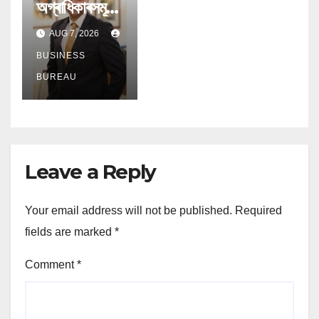
অগ্ৰাধিকাৰসমূহ
বিকশিত হোৱাৰ
AUG 7, 2026
লগে লগে
অৱসৰকালীন
BUSINESS
উপাৰ্জনে লাভ
BUREAU
কৰিছে প্ৰধান
গুৰুত্ব
Leave a Reply
Your email address will not be published.
Required
fields are marked
*
Comment
*