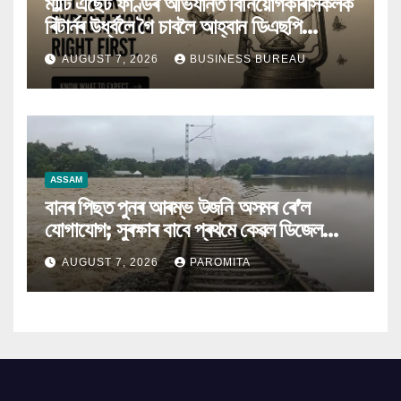
মাল্টি এছেট ফাণ্ডৰ অভিযানত বিনিয়োগকাৰীসকলক
ৰিটাৰ্নৰ উৰ্ধ্বলৈ গৈ চাবলৈ আহ্বান ডিএছপি
মিউচুৱেল ফাণ্ডৰ
AUGUST 7, 2026
BUSINESS BUREAU
ASSAM
বানৰ পিছত পুনৰ আৰম্ভ উজনি অসমৰ ৰে’ল
যোগাযোগ; সুৰক্ষাৰ বাবে প্ৰথমে কেৱল ডিজেল
ইঞ্জিনেৰে চলিব ৰে’ল
AUGUST 7, 2026
PAROMITA