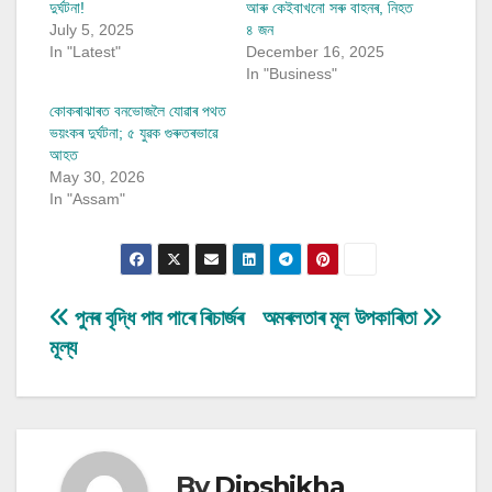
দুৰ্ঘটনা!
আৰু কেইবাখনো সৰু বাহনৰ, নিহত
July 5, 2025
৪ জন
In "Latest"
December 16, 2025
In "Business"
কোকৰাঝাৰত বনভোজলৈ যোৱাৰ পথত
ভয়ংকৰ দুৰ্ঘটনা; ৫ যুৱক গুৰুতৰভাৱে
আহত
May 30, 2026
In "Assam"
Post
পুনৰ বৃদ্ধি পাব পাৰে ৰিচাৰ্জৰ
অমৰলতাৰ মূল উপকাৰিতা
মূল্য
navigation
By
Dipshikha