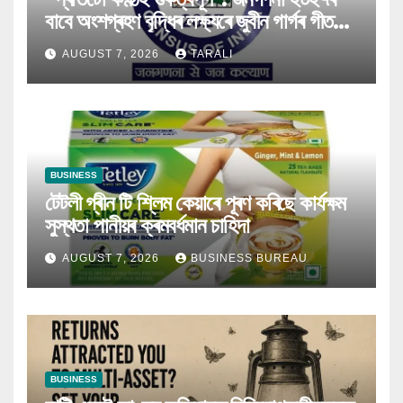
বাবে অংশগ্ৰহণ বৃদ্ধিৰ লক্ষ্যৰে জুবীন গাৰ্গৰ গীত
মুকলি
AUGUST 7, 2026
TARALI
BUSINESS
টেটলী গ্ৰীন টি শ্লিম কেয়াৰে পূৰণ কৰিছে কাৰ্যক্ষম
সুস্থতা পানীয়ৰ ক্ৰমবৰ্ধমান চাহিদা
AUGUST 7, 2026
BUSINESS BUREAU
BUSINESS