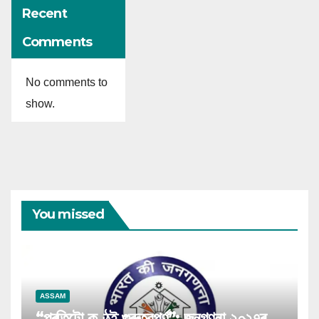
Recent
Comments
No comments to
show.
You missed
ASSAM
“প্ৰতিটো কণ্ঠই গুৰুত্বপূৰ্ণ”: জনগণনা ২০২৭ৰ