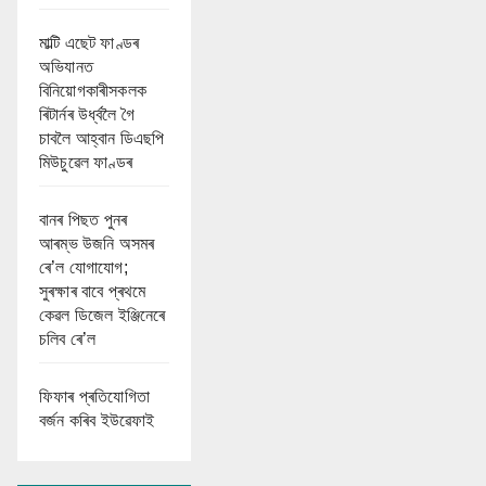
মাল্টি এছেট ফাণ্ডৰ
অভিযানত
বিনিয়োগকাৰীসকলক
ৰিটাৰ্নৰ উৰ্ধ্বলৈ গৈ
চাবলৈ আহ্বান ডিএছপি
মিউচুৱেল ফাণ্ডৰ
বানৰ পিছত পুনৰ
আৰম্ভ উজনি অসমৰ
ৰে’ল যোগাযোগ;
সুৰক্ষাৰ বাবে প্ৰথমে
কেৱল ডিজেল ইঞ্জিনেৰে
চলিব ৰে’ল
ফিফাৰ প্ৰতিযোগিতা
বৰ্জন কৰিব ইউৱেফাই