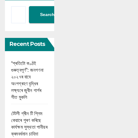
Search
Recent Posts
“প্ৰতিটো কণ্ঠই
গুৰুত্বপূৰ্ণ”: জনগণনা
২০২৭ৰ বাবে
অংশগ্ৰহণ বৃদ্ধিৰ
লক্ষ্যৰে জুবীন গাৰ্গৰ
গীত মুকলি
টেটলী গ্ৰীন টি শ্লিম
কেয়াৰে পূৰণ কৰিছে
কাৰ্যক্ষম সুস্থতা পানীয়ৰ
ক্ৰমবৰ্ধমান চাহিদা